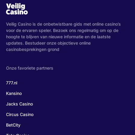
Veilig Casino is de onbetwistbare gids met online casino’s
voor de ervaren speler. Bezoek ons regelmatig om op de
hoogte te blijven van nieuwe informatie en de laatste
updates. Bestudeer onze objectieve online
casinobesprekingen grond
Onze favoriete partners
777.nl
Kansino
Jacks Casino
Circus Casino
BetCity