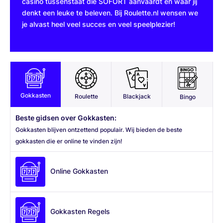
casino tussenstaat die SOFORT aanvaardt en waar jij
denkt een leuke te beleven. Bij Roulette.nl wensen we
je alvast heel veel succes en veel speelplezier!
Gokkasten
Roulette
Blackjack
Bingo
Beste gidsen over Gokkasten:
Gokkasten blijven ontzettend populair. Wij bieden de beste
gokkasten die er online te vinden zijn!
Online Gokkasten
Gokkasten Regels