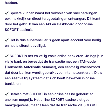
hebben.
Spelers kunnen naast het voltooien van snel betalingen
ook makkelijk en direct terugbetalingen ontvangen. Dit komt
door het gebruik van een API en Dashboard door online
SOFORT casino’s.
Het is dus supersnel, er is geen apart account voor nodig
en het is uiterst beveiligd.
SOFORT is net zo veilig zoals online bankieren. Je logt je in
via je bank en bevestigt de transactie met een TAN-code
(Transactie Autorisatie Nummer), een eenmalig wachtwoord
dat door banken wordt gebruikt voor internetbankieren. Dit is
een zeer veilig systeem dat zich heeft bewezen in online
bankieren.
Betalen met SOFORT in een online casino gebeurt zo
anoniem mogelijk. Het online SOFORT casino ziet geen
bankgegevens, maar alleen dat de transactie via SOFORT