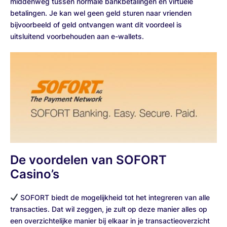
middenweg tussen normale bankbetalingen en virtuele
betalingen. Je kan wel geen geld sturen naar vrienden
bijvoorbeeld of geld ontvangen want dit voordeel is
uitsluitend voorbehouden aan e-wallets.
De voordelen van SOFORT
Casino’s
SOFORT biedt de mogelijkheid tot het integreren van alle
transacties. Dat wil zeggen, je zult op deze manier alles op
een overzichtelijke manier bij elkaar in je transactieoverzicht