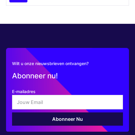
Wilt u onze nieuwsbrieven ontvangen?
Abonneer nu!
E-mailadres