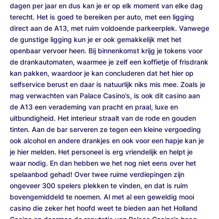
dagen per jaar en dus kan je er op elk moment van elke dag
terecht. Het is goed te bereiken per auto, met een ligging
direct aan de A13, met ruim voldoende parkeerplek. Vanwege
de gunstige ligging kun je er ook gemakkelijk met het
openbaar vervoer heen. Bij binnenkomst krijg je tokens voor
de drankautomaten, waarmee je zelf een koffietje of frisdrank
kan pakken, waardoor je kan concluderen dat het hier op
selfservice berust en daar is natuurlijk niks mis mee. Zoals je
mag verwachten van Palace Casino’s, is ook dit casino aan
de A13 een verademing van pracht en praal, luxe en
uitbundigheid. Het interieur straalt van de rode en gouden
tinten. Aan de bar serveren ze tegen een kleine vergoeding
ook alcohol en andere drankjes en ook voor een hapje kan je
je hier melden. Het personeel is erg vriendelijk en helpt je
waar nodig. En dan hebben we het nog niet eens over het
spelaanbod gehad! Over twee ruime verdiepingen zijn
ongeveer 300 spelers plekken te vinden, en dat is ruim
bovengemiddeld te noemen. Al met al een geweldig mooi
casino die zeker het hoofd weet te bieden aan het Holland