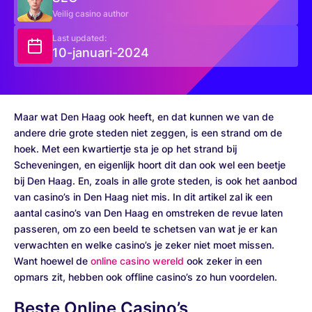
Veilig casino author
Last updated:
10-januari-2024
Maar wat Den Haag ook heeft, en dat kunnen we van de
andere drie grote steden niet zeggen, is een strand om de
hoek. Met een kwartiertje sta je op het strand bij
Scheveningen, en eigenlijk hoort dit dan ook wel een beetje
bij Den Haag. En, zoals in alle grote steden, is ook het aanbod
van casino’s in Den Haag niet mis. In dit artikel zal ik een
aantal casino’s van Den Haag en omstreken de revue laten
passeren, om zo een beeld te schetsen van wat je er kan
verwachten en welke casino’s je zeker niet moet missen.
Want hoewel de
online casino wereld
ook zeker in een
opmars zit, hebben ook offline casino’s zo hun voordelen.
Beste Online Casino’s