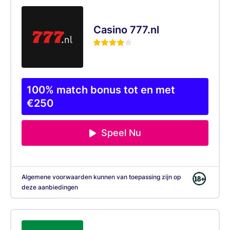
Casino 777.nl
100% match bonus tot en met
€250
Speel Nu
Algemene voorwaarden kunnen van toepassing zijn op
deze aanbiedingen