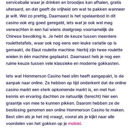
servicebalie waar je drinken en broodjes kan afhalen, gratis
uiteraard, en dat geeft de vrijheid om wat te pakken wanneer
je wilt. Wel zo prettig. Daarnaast is het spelaanbod in dit
casino ook erg goed geregeld, iets wat je ook wel mag
verwachten in een hal wiens doelgroep voornamelijk de
Chinese bevolking is. Je hebt de keuze tussen meerdere
roulettetafels, waar ook nog eens een leuke variatie op is
gemaakt, de Elaut roulette machine: hierbij zijn twee roulette
wielen in één machine geplaatst. Daarnaast heb je nog een
ruime keuze tussen vele klassieke en moderne gokkasten.
Iets wat Hommerson Casino heel slim heeft aangepakt, is de
aanpak naar online. Ze hebben op tijd onderkent dat de online
casino markt een sterk opkomende markt is, en met hun
kennis en ervaring dachten ze natuurlijk (terecht) hier een
graantje van mee te kunnen pikken. Daarom hebben ze de
beslissing genomen een online Hommerson Casino te maken.
Best slim als je het mij vraagt, vooral als je kijkt naar alle
voordelen van het gokken op je
mobiel
.