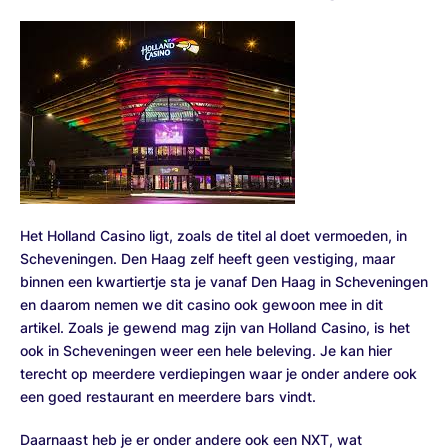
Het Holland Casino ligt, zoals de titel al doet vermoeden, in
Scheveningen. Den Haag zelf heeft geen vestiging, maar
binnen een kwartiertje sta je vanaf Den Haag in Scheveningen
en daarom nemen we dit casino ook gewoon mee in dit
artikel. Zoals je gewend mag zijn van Holland Casino, is het
ook in Scheveningen weer een hele beleving. Je kan hier
terecht op meerdere verdiepingen waar je onder andere ook
een goed restaurant en meerdere bars vindt.
Daarnaast heb je er onder andere ook een NXT, wat