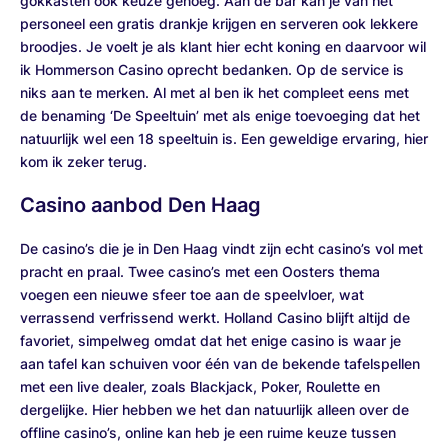
gokkasten ook keuze genoeg. Aan de bar kan je van het
personeel een gratis drankje krijgen en serveren ook lekkere
broodjes. Je voelt je als klant hier echt koning en daarvoor wil
ik Hommerson Casino oprecht bedanken. Op de service is
niks aan te merken. Al met al ben ik het compleet eens met
de benaming ‘De Speeltuin’ met als enige toevoeging dat het
natuurlijk wel een 18 speeltuin is. Een geweldige ervaring, hier
kom ik zeker terug.
Casino aanbod Den Haag
De casino’s die je in Den Haag vindt zijn echt casino’s vol met
pracht en praal. Twee casino’s met een Oosters thema
voegen een nieuwe sfeer toe aan de speelvloer, wat
verrassend verfrissend werkt. Holland Casino blijft altijd de
favoriet, simpelweg omdat dat het enige casino is waar je
aan tafel kan schuiven voor één van de bekende tafelspellen
met een live dealer, zoals Blackjack, Poker, Roulette en
dergelijke. Hier hebben we het dan natuurlijk alleen over de
offline casino’s, online kan heb je een ruime keuze tussen