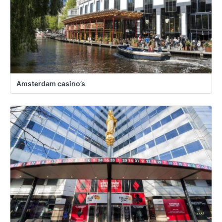
Amsterdam casino’s