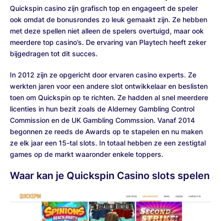
Quickspin casino zijn grafisch top en engageert de speler
ook omdat de bonusrondes zo leuk gemaakt zijn. Ze hebben
met deze spellen niet alleen de spelers overtuigd, maar ook
meerdere top casino’s. De ervaring van Playtech heeft zeker
bijgedragen tot dit succes.
In 2012 zijn ze opgericht door ervaren casino experts. Ze
werkten jaren voor een andere slot ontwikkelaar en beslisten
toen om Quickspin op te richten. Ze hadden al snel meerdere
licenties in hun bezit zoals de Alderney Gambling Control
Commission en de UK Gambling Commssion. Vanaf 2014
begonnen ze reeds de Awards op te stapelen en nu maken
ze elk jaar een 15-tal slots. In totaal hebben ze een zestigtal
games op de markt waaronder enkele toppers.
Waar kan je Quickspin Casino slots spelen