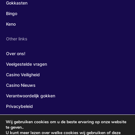
Gokkasten
Bingo
Keno
Other links
Over ons!
Veelgestelde vragen
Casino Veiligheid
Casino Nieuws
Verantwoordelijk gokken
Privacybeleid
Sitemap
Wij gebruiken cookies om u de beste ervaring op onze website
te geven..
U kunt meer lezen over welke cookies wij gebruiken of deze