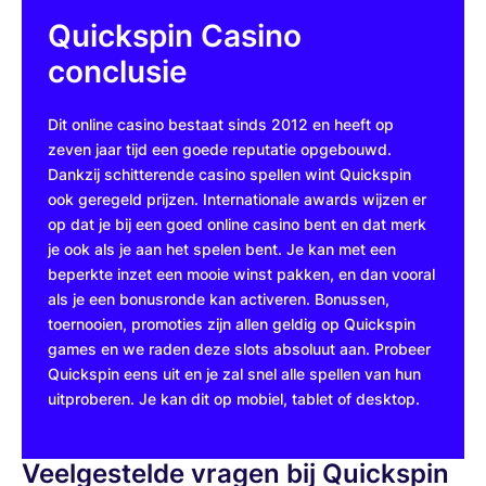
Quickspin Casino
conclusie
Dit online casino bestaat sinds 2012 en heeft op
zeven jaar tijd een goede reputatie opgebouwd.
Dankzij schitterende casino spellen wint Quickspin
ook geregeld prijzen. Internationale awards wijzen er
op dat je bij een goed online casino bent en dat merk
je ook als je aan het spelen bent. Je kan met een
beperkte inzet een mooie winst pakken, en dan vooral
als je een bonusronde kan activeren. Bonussen,
toernooien, promoties zijn allen geldig op Quickspin
games en we raden deze slots absoluut aan. Probeer
Quickspin eens uit en je zal snel alle spellen van hun
uitproberen. Je kan dit op mobiel, tablet of desktop.
Veelgestelde vragen bij Quickspin