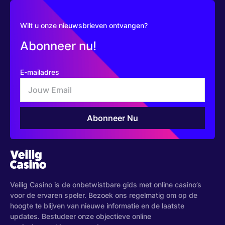
Wilt u onze nieuwsbrieven ontvangen?
Abonneer nu!
E-mailadres
Veilig Casino is de onbetwistbare gids met online casino’s
voor de ervaren speler. Bezoek ons regelmatig om op de
hoogte te blijven van nieuwe informatie en de laatste
updates. Bestudeer onze objectieve online