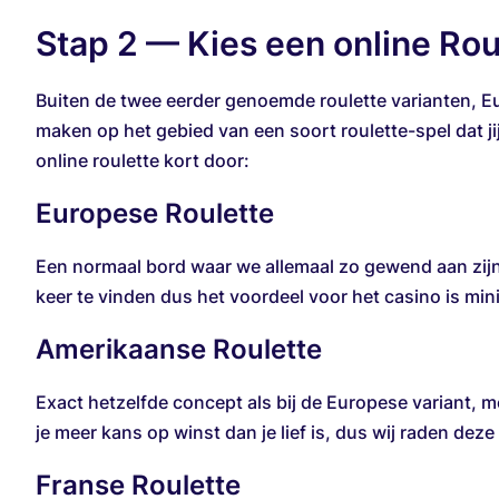
Stap 2 — Kies een online Rou
Buiten de twee eerder genoemde roulette varianten, E
maken op het gebied van een soort roulette-spel dat ji
online roulette kort door:
Europese Roulette
Een normaal bord waar we allemaal zo gewend aan zijn 
keer te vinden dus het voordeel voor het casino is min
Amerikaanse Roulette
Exact hetzelfde concept als bij de Europese variant, m
je meer kans op winst dan je lief is, dus wij raden dez
Franse Roulette