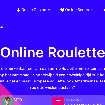
Online Casino
Online Bonus
te
Online Roulett
 die herkenbaarder zijn dan online Roulette. En zo iconisch i
 op het vasteland, je ongetwijfeld een geweldige tijd zult h
wist je dat er naast Europese Roulette, ook Amerikaanse, Fr
roulette-wielen bestaan?
SEO
Last updated: