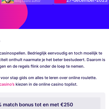
27-december-2023
Veilig casino author
e
 casinospellen. Bedrieglijk eenvoudig en toch moeilijk te
iteit onthult naarmate je het beter bestudeert. Daarom is
eggen en de regels flink onder de loep te nemen.
voor stap gids om alles te leren over online roulette.
casino’s
kiezen in de online casino toplist.
 match bonus tot en met €250