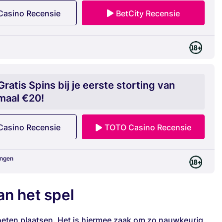
Casino Recensie
BetCity Recensie
Gratis Spins bij je eerste storting van
maal €20!
Casino Recensie
TOTO Casino Recensie
ingen
an het spel
t moeten plaatsen. Het is hiermee zaak om zo nauwkeurig