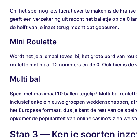
Om het spel nog iets lucratiever te maken is de Franse
geeft een verzekering uit mocht het balletje op de 0 l
de helft van je inzet terug mocht dat gebeuren.
Mini Roulette
Wordt het je allemaal teveel bij het grote bord van rou
roulette met maar 12 nummers en de 0. Ook hier is de 
Multi bal
Speel met maximaal 10 ballen tegelijk! Multi bal roulet
inclusief enkele nieuwe groepen weddenschappen, afha
het Europese formaat, dus je kent de rest van de spelre
opkomende populariteit van online casino’s zien we s
Stap 3 — Ken je soorten inze