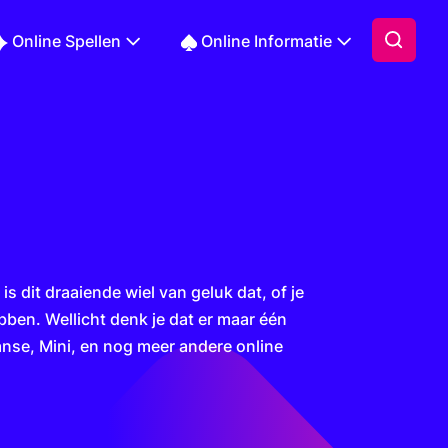
Online Spellen
Online Informatie
Zoeken
toggle
e
s dit draaiende wiel van geluk dat, of je
ebben. Wellicht denk je dat er maar één
anse, Mini, en nog meer andere online