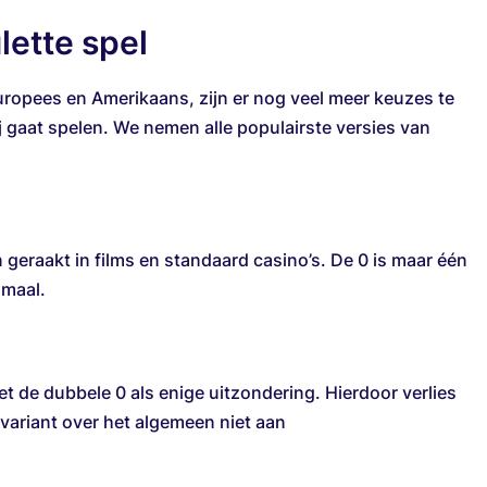
lette spel
uropees en Amerikaans, zijn er nog veel meer keuzes te
j gaat spelen. We nemen alle populairste versies van
geraakt in films en standaard casino’s. De 0 is maar één
imaal.
et de dubbele 0 als enige uitzondering. Hierdoor verlies
e variant over het algemeen niet aan