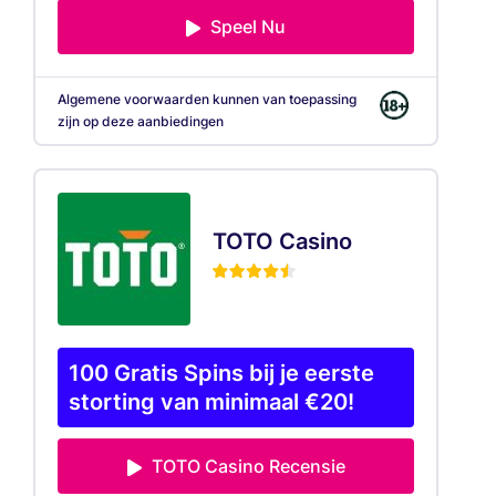
Speel Nu
Algemene voorwaarden kunnen van toepassing
zijn op deze aanbiedingen
TOTO Casino
100 Gratis Spins bij je eerste
storting van minimaal €20!
TOTO Casino Recensie