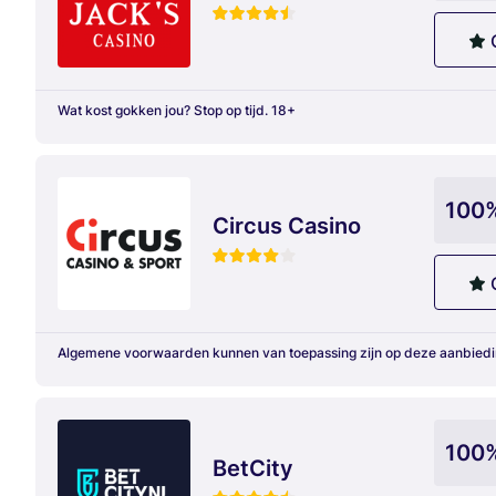
Wat kost gokken jou? Stop op tijd. 18+
100%
Circus Casino
Algemene voorwaarden kunnen van toepassing zijn op deze aanbied
100%
BetCity