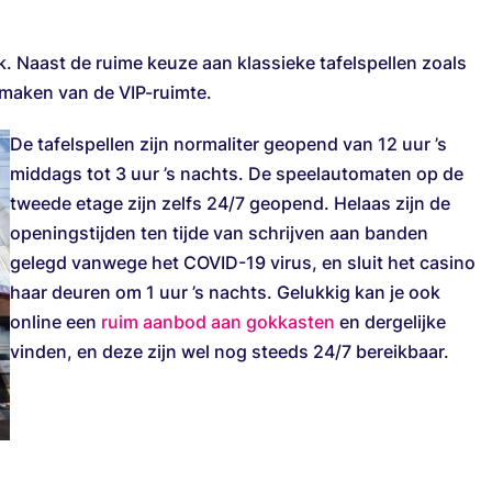
ak. Naast de ruime keuze aan klassieke tafelspellen zoals
 maken van de VIP-ruimte.
De tafelspellen zijn normaliter geopend van 12 uur ’s
middags tot 3 uur ’s nachts. De speelautomaten op de
tweede etage zijn zelfs 24/7 geopend. Helaas zijn de
openingstijden ten tijde van schrijven aan banden
gelegd vanwege het COVID-19 virus, en sluit het casino
haar deuren om 1 uur ’s nachts. Gelukkig kan je ook
online een
ruim aanbod aan gokkasten
en dergelijke
vinden, en deze zijn wel nog steeds 24/7 bereikbaar.