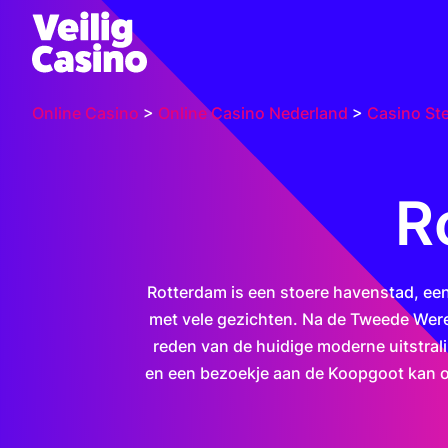
Ga
naar
de
inhoud
Online Casino
>
Online Casino Nederland
>
Casino St
R
Rotterdam is een stoere havenstad, ee
met vele gezichten. Na de Tweede Were
reden van de huidige moderne uitstral
en een bezoekje aan de Koopgoot kan oo