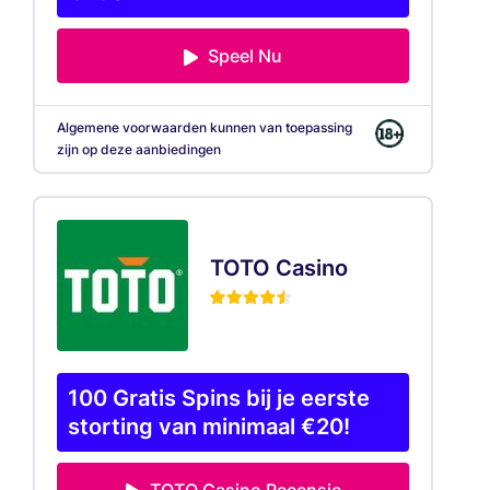
Speel Nu
Algemene voorwaarden kunnen van toepassing
zijn op deze aanbiedingen
TOTO Casino
100 Gratis Spins bij je eerste
storting van minimaal €20!