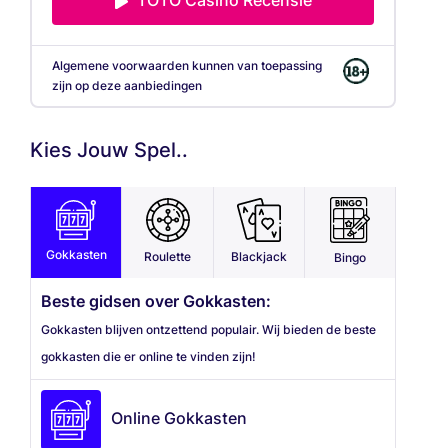
TOTO Casino Recensie
Algemene voorwaarden kunnen van toepassing
zijn op deze aanbiedingen
Kies Jouw Spel..
Gokkasten
Roulette
Blackjack
Bingo
Beste gidsen over Gokkasten:
Gokkasten blijven ontzettend populair. Wij bieden de beste
gokkasten die er online te vinden zijn!
Online Gokkasten