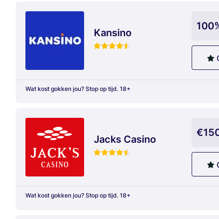
100%
Kansino
Wat kost gokken jou? Stop op tijd. 18+
€150
Jacks Casino
Wat kost gokken jou? Stop op tijd. 18+