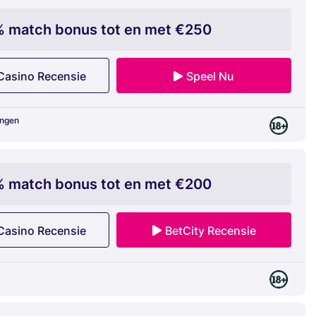
 match bonus tot en met €250
Casino Recensie
Speel Nu
ingen
 match bonus tot en met €200
Casino Recensie
BetCity Recensie