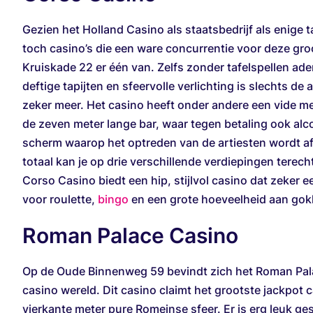
Gezien het Holland Casino als staatsbedrijf als enige t
toch casino’s die een ware concurrentie voor deze gr
Kruiskade 22 er één van. Zelfs zonder tafelspellen ade
deftige tapijten en sfeervolle verlichting is slechts 
zeker meer. Het casino heeft onder andere een vide met
de zeven meter lange bar, waar tegen betaling ook al
scherm waarop het optreden van de artiesten wordt af
totaal kan je op drie verschillende verdiepingen terech
Corso Casino biedt een hip, stijlvol casino dat zeker 
voor roulette,
bingo
en een grote hoeveelheid aan gok
Roman Palace Casino
Op de Oude Binnenweg 59 bevindt zich het Roman Pala
casino wereld. Dit casino claimt het grootste jackpot c
vierkante meter pure Romeinse sfeer. Er is erg leuk ge