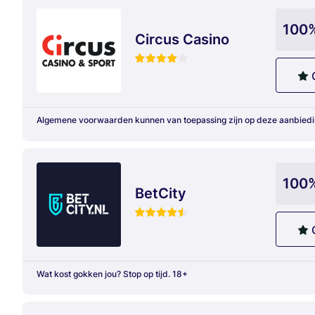
100%
Circus Casino
Algemene voorwaarden kunnen van toepassing zijn op deze aanbied
100%
BetCity
Wat kost gokken jou? Stop op tijd. 18+