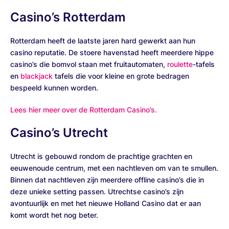
Casino’s Rotterdam
Rotterdam heeft de laatste jaren hard gewerkt aan hun
casino reputatie. De stoere havenstad heeft meerdere hippe
casino’s die bomvol staan met fruitautomaten,
roulette
-tafels
en
blackjack
tafels die voor kleine en grote bedragen
bespeeld kunnen worden.
Lees hier meer over de Rotterdam Casino’s.
Casino’s Utrecht
Utrecht is gebouwd rondom de prachtige grachten en
eeuwenoude centrum, met een nachtleven om van te smullen.
Binnen dat nachtleven zijn meerdere offline casino’s die in
deze unieke setting passen. Utrechtse casino’s zijn
avontuurlijk en met het nieuwe Holland Casino dat er aan
komt wordt het nog beter.