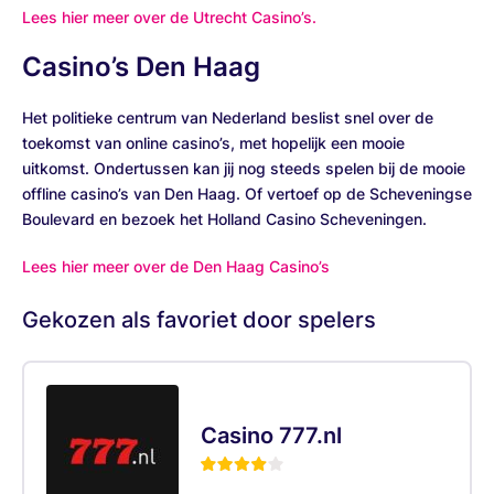
Lees hier meer over de Utrecht Casino’s.
Casino’s Den Haag
Het politieke centrum van Nederland beslist snel over de
toekomst van online casino’s, met hopelijk een mooie
uitkomst. Ondertussen kan jij nog steeds spelen bij de mooie
offline casino’s van Den Haag. Of vertoef op de Scheveningse
Boulevard en bezoek het Holland Casino Scheveningen.
Lees hier meer over de Den Haag Casino’s
Gekozen als favoriet door spelers
Casino 777.nl