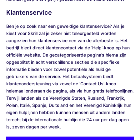
Klantenservice
Ben je op zoek naar een geweldige klantenservice? Als je
kiest voor Skrill zal je zeker niet teleurgesteld worden
aangezien hun klantenservice een van de allerbeste is. Het
bedrijf biedt direct klantencontact via de ‘Help’-knop op hun
officiële website. De gecategoriseerde pagina’s hierna zijn
opgesplitst in acht verschillende secties die specifieke
informatie bieden voor zowel potentiële als huidige
gebruikers van de service. Het betaalsysteem biedt
klantenondersteuning via zowel de ‘Contact Us’-knop
helemaal onderaan de pagina, als via hun gratis telefoonlijnen.
Terwijl landen als de Verenigde Staten, Rusland, Frankrijk,
Polen, Italië, Spanje, Duitsland en het Verenigd Koninkrijk hun
eigen hulplijnen hebben kunnen mensen uit andere landen
terecht bij de internationale hulplijn die 24 uur per dag open
is, zeven dagen per week.