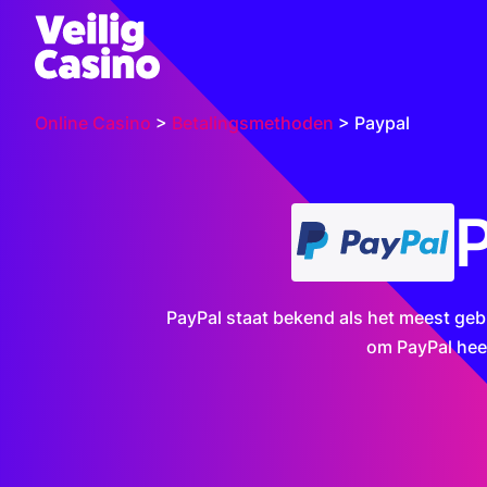
Ga
naar
de
inhoud
Online Casino
>
Betalingsmethoden
>
Paypal
P
PayPal staat bekend als het meest gebru
om PayPal heen