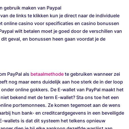
 én gebruik maken van Paypal
an de links te klikken kun je direct naar de individuele
t online casino voor specificaties en casino bonussen
 Paypal wilt betalen moet je goed door de verschillen van
in dit geval, en bonussen heen gaan voordat je de
 om PayPal als
betaalmethode
te gebruiken wanneer zei
eeft nog maar eens duidelijk aan hoe sterk de in der loop
k onder online gokkers. De E-wallet van PayPal maakt het
g niet bekend met de term E-wallet? Sta ons toe het een
are online portemonnees. Ze komen tegemoet aan de wens
rbij hun bank- en creditcardgegevens in een beveiligde
wallets is dat dit systeem het telkens opnieuw
anger dien je bij elke aankoop dezelfde waslijst aan