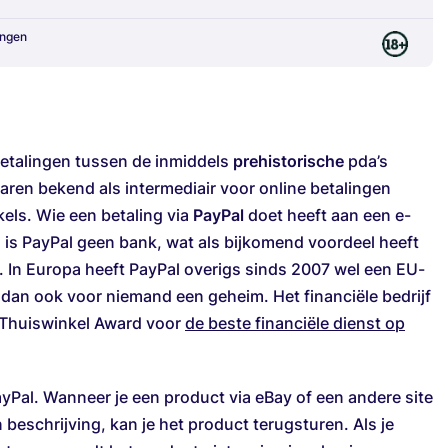
ingen
betalingen tussen de inmiddels
prehistorische
pda’s
aren bekend als intermediair voor online betalingen
ls. Wie een betaling via
PayPal
doet heeft aan een e-
is PayPal geen bank, wat als bijkomend voordeel heeft
t. In Europa heeft PayPal overigs sinds 2007 wel een EU-
 dan ook voor niemand een geheim. Het financiële bedrijf
e Thuiswinkel Award voor
de beste financiële dienst op
Pal. Wanneer je een product via eBay of een andere site
beschrijving, kan je het product terugsturen. Als je