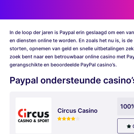
In de loop der jaren is Paypal erin geslaagd om een v
en diensten online te worden. En zoals het nu is, is d
storten, opnemen van geld en snelle uitbetalingen zek
zoek bent naar een betrouwbaar online casino met Payp
gerangschikte en beoordeelde PayPal casino’s.
Paypal ondersteunde casino’
100%
Circus Casino