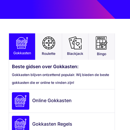
Gokkasten
Roulette
Blackjack
Bingo
Beste gidsen over Gokkasten:
Gokkasten blijven ontzettend populair. Wij bieden de beste
gokkasten die er online te vinden zijn!
Online Gokkasten
Gokkasten Regels