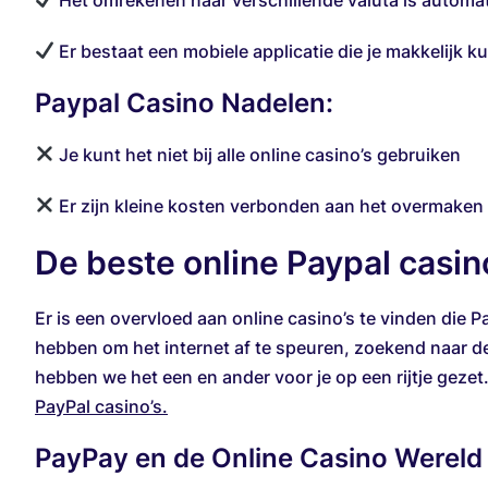
Er bestaat een mobiele applicatie die je makkelijk k
Paypal Casino Nadelen:
Je kunt het niet bij alle online casino’s gebruiken
Er zijn kleine kosten verbonden aan het overmaken
De beste online Paypal casin
Er is een overvloed aan online casino’s te vinden die 
hebben om het internet af te speuren, zoekend naar d
hebben we het een en ander voor je op een rijtje gezet
PayPal casino’s.
PayPay en de Online Casino Wereld