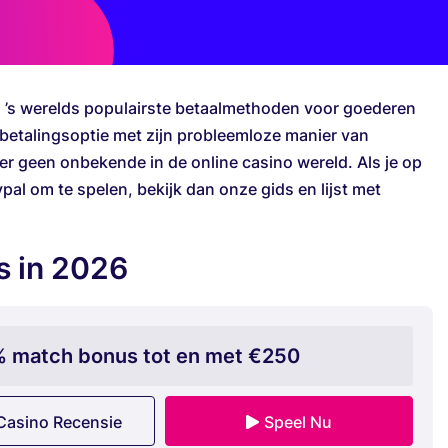
an ’s werelds populairste betaalmethoden voor goederen
e betalingsoptie met zijn probleemloze manier van
er geen onbekende in de online casino wereld. Als je op
al om te spelen, bekijk dan onze gids en lijst met
s in 2026
 match bonus tot en met €250
Casino Recensie
Speel Nu