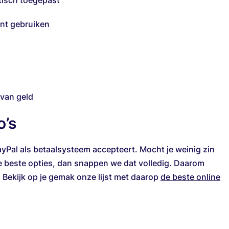
unt gebruiken
 van geld
o’s
PayPal als betaalsysteem accepteert. Mocht je weinig zin
e beste opties, dan snappen we dat volledig. Daarom
. Bekijk op je gemak onze lijst met daarop
de beste online