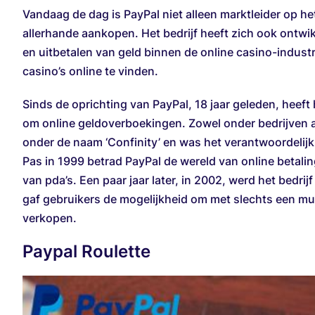
Vandaag de dag is PayPal niet alleen marktleider op he
allerhande aankopen. Het bedrijf heeft zich ook ontwik
en uitbetalen van geld binnen de online casino-industri
casino’s online te vinden.
Sinds de oprichting van PayPal, 18 jaar geleden, heeft
om online geldoverboekingen. Zowel onder bedrijven 
onder de naam ‘Confinity’ en was het verantwoordelijk
Pas in 1999 betrad PayPal de wereld van online betali
van pda’s. Een paar jaar later, in 2002, werd het bedri
gaf gebruikers de mogelijkheid om met slechts een muis
verkopen.
Paypal Roulette