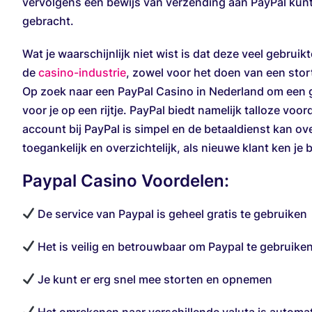
vervolgens een bewijs van verzending aan PayPal kunt 
gebracht.
Wat je waarschijnlijk niet wist is dat deze veel gebrui
de
casino-industrie
, zowel voor het doen van een stort
Op zoek naar een PayPal Casino in Nederland om een go
voor je op een rijtje. PayPal biedt namelijk talloze v
account bij PayPal is simpel en de betaaldienst kan ov
toegankelijk en overzichtelijk, als nieuwe klant ken je
Paypal Casino Voordelen:
De service van Paypal is geheel gratis te gebruiken
Het is veilig en betrouwbaar om Paypal te gebruike
Je kunt er erg snel mee storten en opnemen
Het omrekenen naar verschillende valuta is automa