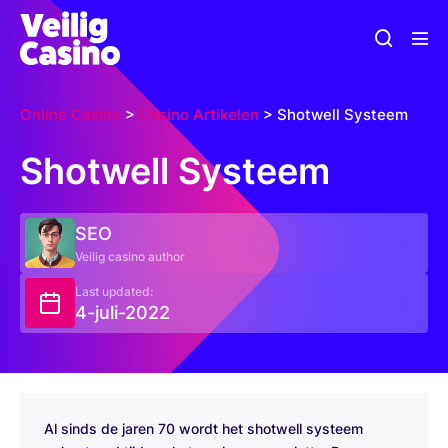
Ga
Zoeken
naar
Men
toggle
de
togg
inhoud
Online Casino
>
Casino Artikelen
>
Shotwell Systeem
Shotwell Systeem
SEO
Veilig casino author
Last updated:
4-juli-2022
Al sinds de jaren 70 wordt het shotwell systeem