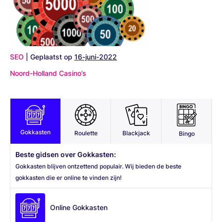
SEO
|
Geplaatst op
16-juni-2022
Noord-Holland Casino’s
Gokkasten
Roulette
Blackjack
Bingo
Beste gidsen over Gokkasten:
Gokkasten blijven ontzettend populair. Wij bieden de beste
gokkasten die er online te vinden zijn!
Online Gokkasten