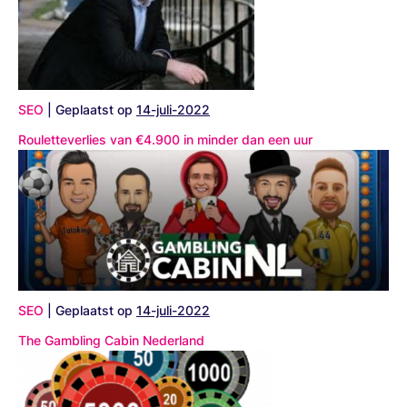
SEO
|
Geplaatst op
14-juli-2022
Rouletteverlies van €4.900 in minder dan een uur
SEO
|
Geplaatst op
14-juli-2022
The Gambling Cabin Nederland