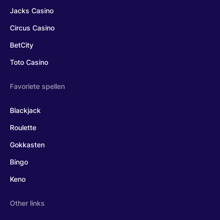
Jacks Casino
Circus Casino
BetCity
Toto Casino
Favoriete spellen
Blackjack
Roulette
Gokkasten
Bingo
Keno
Other links