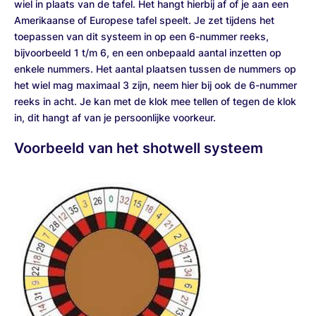
wiel in plaats van de tafel. Het hangt hierbij af of je aan een
Amerikaanse of Europese tafel speelt. Je zet tijdens het
toepassen van dit systeem in op een 6-nummer reeks,
bijvoorbeeld 1 t/m 6, en een onbepaald aantal inzetten op
enkele nummers. Het aantal plaatsen tussen de nummers op
het wiel mag maximaal 3 zijn, neem hier bij ook de 6-nummer
reeks in acht. Je kan met de klok mee tellen of tegen de klok
in, dit hangt af van je persoonlijke voorkeur.
Voorbeeld van het shotwell systeem