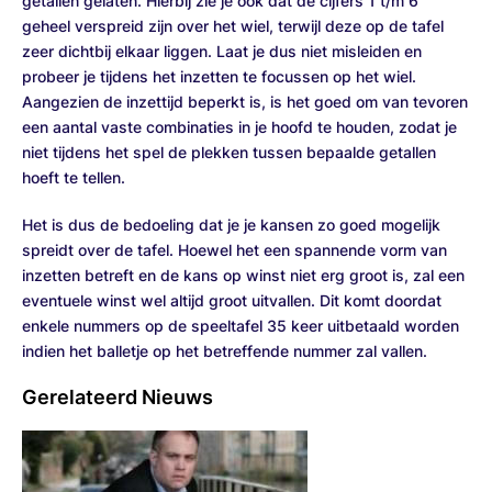
getallen gelaten. Hierbij zie je ook dat de cijfers 1 t/m 6
geheel verspreid zijn over het wiel, terwijl deze op de tafel
zeer dichtbij elkaar liggen. Laat je dus niet misleiden en
probeer je tijdens het inzetten te focussen op het wiel.
Aangezien de inzettijd beperkt is, is het goed om van tevoren
een aantal vaste combinaties in je hoofd te houden, zodat je
niet tijdens het spel de plekken tussen bepaalde getallen
hoeft te tellen.
Het is dus de bedoeling dat je je kansen zo goed mogelijk
spreidt over de tafel. Hoewel het een spannende vorm van
inzetten betreft en de kans op winst niet erg groot is, zal een
eventuele winst wel altijd groot uitvallen. Dit komt doordat
enkele nummers op de speeltafel 35 keer uitbetaald worden
indien het balletje op het betreffende nummer zal vallen.
Gerelateerd Nieuws