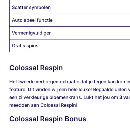
Scatter symbolen
Auto speel functie
Vermenigvuldiger
Gratis spins
Colossal Respin
Het tweede verborgen extraatje dat je tegen kan komen 
feature. Dit vinden wij een hele leuke! Bepaalde dele
een zilverkleurige bloemenkrans. Lukt het jou om
3 va
meedoen aan Colossal Respin!
Colossal Respin Bonus