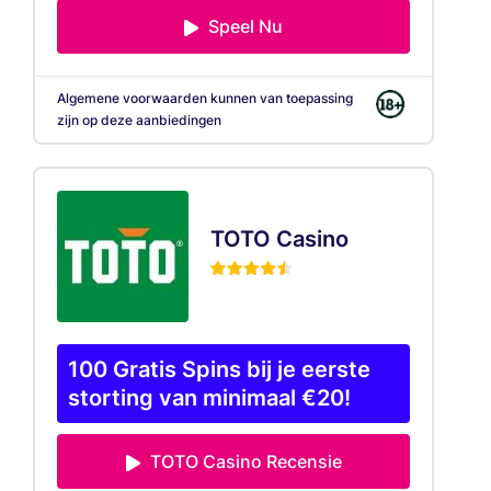
Speel Nu
Algemene voorwaarden kunnen van toepassing
zijn op deze aanbiedingen
TOTO Casino
100 Gratis Spins bij je eerste
storting van minimaal €20!
TOTO Casino Recensie