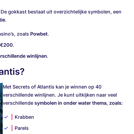
. De gokkast bestaat uit overzichtelijke symbolen, een
tie
.
asino’s, zoals
Powbet
.
 €200
.
rschillende winlijnen
.
antis?
Met Secrets of Atlantis kan je winnen op 40
verschillende winlijnen. Je kunt uitkijken naar veel
verschillende
symbolen in onder water thema, zoals
:
Krabben
Parels