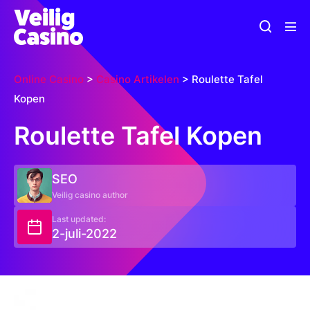
Ga
Zoeken
naar
Men
toggle
de
togg
inhoud
Online Casino
>
Casino Artikelen
>
Roulette Tafel
Kopen
Roulette Tafel Kopen
SEO
Veilig casino author
Last updated:
2-juli-2022