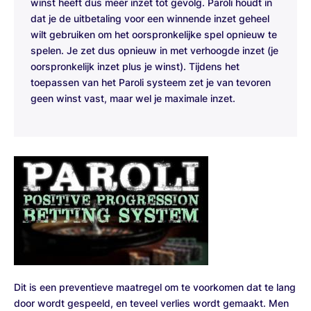
winst heeft dus meer inzet tot gevolg. Paroli houdt in
dat je de uitbetaling voor een winnende inzet geheel
wilt gebruiken om het oorspronkelijke spel opnieuw te
spelen. Je zet dus opnieuw in met verhoogde inzet (je
oorspronkelijk inzet plus je winst). Tijdens het
toepassen van het Paroli systeem zet je van tevoren
geen winst vast, maar wel je maximale inzet.
Dit is een preventieve maatregel om te voorkomen dat te lang
door wordt gespeeld, en teveel verlies wordt gemaakt. Men