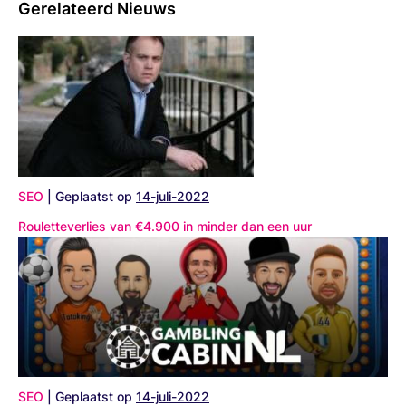
Gerelateerd Nieuws
SEO
|
Geplaatst op
14-juli-2022
Rouletteverlies van €4.900 in minder dan een uur
SEO
|
Geplaatst op
14-juli-2022