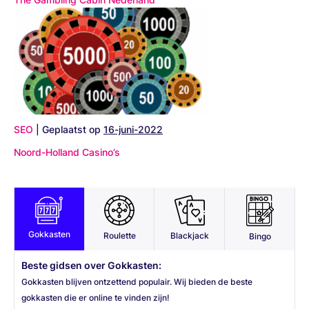
SEO
|
Geplaatst op
16-juni-2022
Noord-Holland Casino’s
Gokkasten
Roulette
Blackjack
Bingo
Beste gidsen over Gokkasten:
Gokkasten blijven ontzettend populair. Wij bieden de beste
gokkasten die er online te vinden zijn!