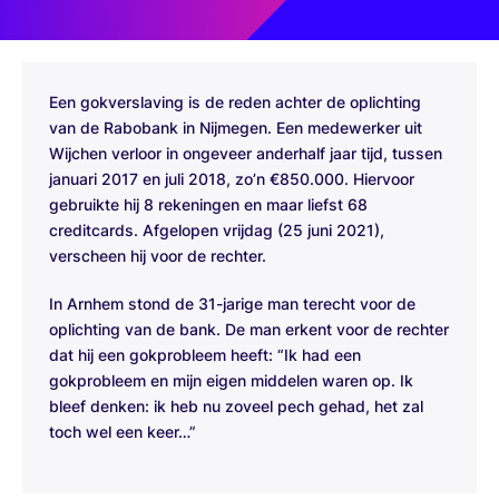
Een gokverslaving is de reden achter de oplichting
van de Rabobank in Nijmegen. Een medewerker uit
Wijchen verloor in ongeveer anderhalf jaar tijd, tussen
januari 2017 en juli 2018, zo’n €850.000. Hiervoor
gebruikte hij 8 rekeningen en maar liefst 68
creditcards. Afgelopen vrijdag (25 juni 2021),
verscheen hij voor de rechter.
In Arnhem stond de 31-jarige man terecht voor de
oplichting van de bank. De man erkent voor de rechter
dat hij een gokprobleem heeft: “Ik had een
gokprobleem en mijn eigen middelen waren op. Ik
bleef denken: ik heb nu zoveel pech gehad, het zal
toch wel een keer…”