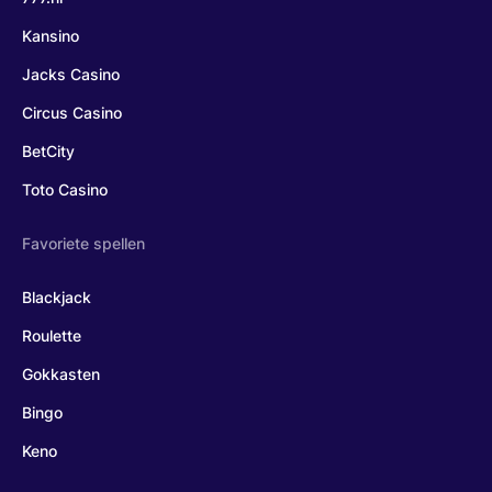
Kansino
Jacks Casino
Circus Casino
BetCity
Toto Casino
Favoriete spellen
Blackjack
Roulette
Gokkasten
Bingo
Keno