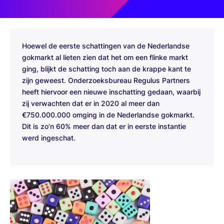
Hoewel de eerste schattingen van de
Nederlandse
gokmarkt
al lieten zien dat het om een flinke markt
ging, blijkt de schatting toch aan de krappe kant te
zijn geweest.
Onderzoeksbureau Regulus Partners
heeft hiervoor een nieuwe inschatting gedaan, waarbij
zij verwachten dat er in 2020 al meer dan
€750.000.000 omging in de Nederlandse gokmarkt.
Dit is zo’n 60% meer dan dat er in eerste instantie
werd ingeschat.