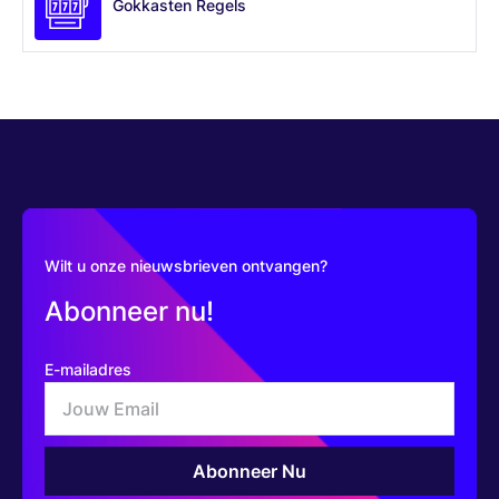
Gokkasten Regels
Wilt u onze nieuwsbrieven ontvangen?
Abonneer nu!
E-mailadres