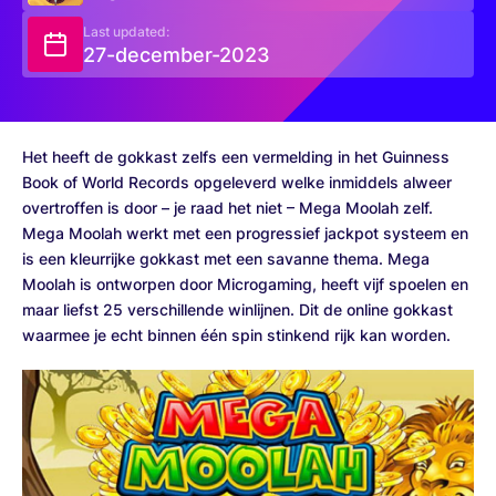
Last updated:
27-december-2023
Het heeft de gokkast zelfs een vermelding in het Guinness
Book of World Records opgeleverd welke inmiddels alweer
overtroffen is door – je raad het niet – Mega Moolah zelf.
Mega Moolah werkt met een progressief jackpot systeem en
is een kleurrijke gokkast met een savanne thema. Mega
Moolah is ontworpen door Microgaming, heeft vijf spoelen en
maar liefst 25 verschillende winlijnen. Dit de online gokkast
waarmee je echt binnen één spin stinkend rijk kan worden.