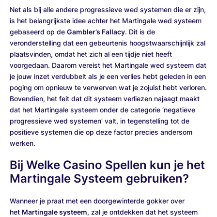
Net als bij alle andere progressieve wed systemen die er zijn,
is het belangrijkste idee achter het Martingale wed systeem
gebaseerd op de
Gambler’s Fallacy
. Dit is de
veronderstelling dat een gebeurtenis hoogstwaarschijnlijk zal
plaatsvinden, omdat het zich al een tijdje niet heeft
voorgedaan. Daarom vereist het Martingale wed systeem dat
je jouw inzet verdubbelt als je een verlies hebt geleden in een
poging om opnieuw te verwerven wat je zojuist hebt verloren.
Bovendien, het feit dat dit systeem verliezen najaagt maakt
dat het Martingale systeem onder de categorie ‘negatieve
progressieve wed systemen’ valt, in tegenstelling tot de
positieve systemen die op deze factor precies andersom
werken.
Bij Welke Casino Spellen kun je het
Martingale Systeem gebruiken?
Wanneer je praat met een doorgewinterde gokker over
het
Martingale systeem
, zal je ontdekken dat het systeem