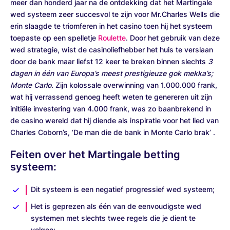
meer dan honderd jaar na de ontdekking dat het Martingale
wed systeem zeer succesvol te zijn voor Mr.Charles Wells die
erin slaagde te triomferen in het casino toen hij het systeem
toepaste op een spelletje
Roulette
. Door het gebruik van deze
wed strategie, wist de casinoliefhebber het huis te verslaan
door de bank maar liefst 12 keer te breken binnen slechts
3
dagen in één van Europa’s meest prestigieuze gok mekka’s;
Monte Carlo.
Zijn kolossale overwinning van 1.000.000 frank,
wat hij verrassend genoeg heeft weten te genereren uit zijn
initiële investering van 4.000 frank, was zo baanbrekend in
de casino wereld dat hij diende als inspiratie voor het lied van
Charles Coborn’s, ‘De man die de bank in Monte Carlo brak’ .
Feiten over het Martingale betting
systeem:
Dit systeem is een negatief progressief wed systeem;
Het is geprezen als één van de eenvoudigste wed
systemen met slechts twee regels die je dient te
volgen;