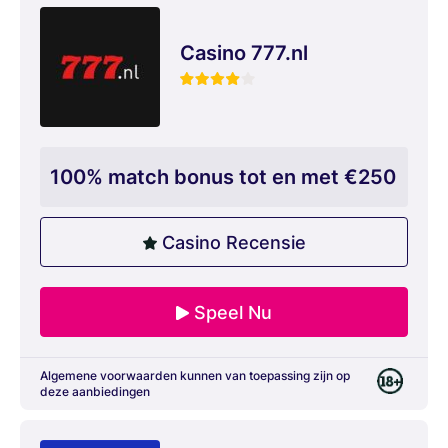
Casino 777.nl
100% match bonus tot en met €250
Casino Recensie
Speel Nu
Algemene voorwaarden kunnen van toepassing zijn op
deze aanbiedingen