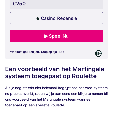
€250
Casino Recensie
Speel Nu
Wat kost gokken jou? Stop op tijd. 18+
Een voorbeeld van het Martingale
systeem toegepast op Roulette
Als je nog steeds niet helemaal begrijpt hoe het wed systeem
nu precies werkt, raden wij je aan eens een kijkje te nemen bij
ons voorbeeld van het Martingale systeem wanneer
toegepast op een spelletje Roulette.