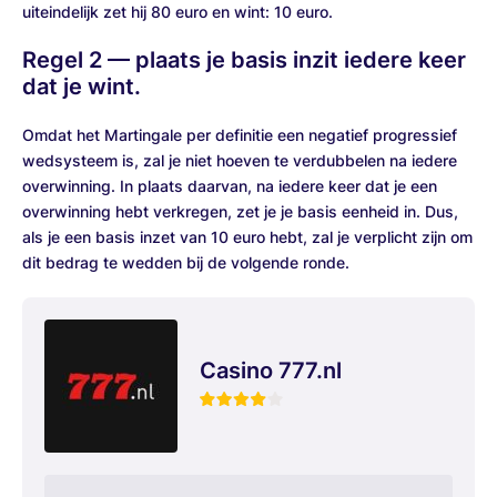
uiteindelijk zet hij 80 euro en wint: 10 euro.
Regel 2 — plaats je basis inzit iedere keer
dat je wint.
Omdat het Martingale per definitie een negatief progressief
wedsysteem is, zal je niet hoeven te verdubbelen na iedere
overwinning. In plaats daarvan, na iedere keer dat je een
overwinning hebt verkregen, zet je je basis eenheid in. Dus,
als je een basis inzet van 10 euro hebt, zal je verplicht zijn om
dit bedrag te wedden bij de volgende ronde.
Casino 777.nl