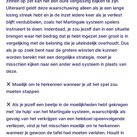
zinnen op zet kan het een dure vergissing blijken te zijn.
Uiteraard geldt deze waarschuwing alleen als je een lange
losing streak hebt en je de inzet iedere keer als je verliest
blijft verdubbelen, zoals het Martingale systeem spelers
instrueert te doen. Inderdaad, je zou jezelf dan in een situatie
brengen waar het bedrag dat je hebt ingezet zeer groot is in
vergelijking met de beloning die je uiteindelijk overhoudt. Dus
als je op zoek bent naar de grotere winsten die kunnen
worden bereikt met een dergelijke strategie, moet je
misschien kijken naar een ander wed systeem in plaats van
deze.
Moeilijk om te herkennen wanneer je uit het spel zou
moeten stappen
Als je jezelf een beetje in de moeilijkheden hebt gekregen
met ‘de hulp’ van het Martingale systeem, waarschijnlijk als
gevolg van het verkrijgen van een heleboel opeenvolgende
verliezen, vind je het misschien moeilijk om te herkennen
wanneer je gewoon de tafel had moeten verlaten. Houdt in