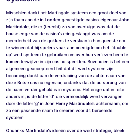
Misschien dankt het Martingale systeem een groot deel van
zijn faam aan de in
Londen
gevestigde casino-eigenaar
John
Martindale
, die er (terecht) zo van overtuigd was dat de
house edge van de casino’s erin geslaagd was om de
meerderheid van de gokkers te verslaan in hun queeste om
te winnen dat hij spelers vaak aanmoedigde om het ‘double-
up’ wed systeem te gebruiken om over hun verliezen heen te
komen terwijl ze in zijn casino speelden. Bovendien is het een
algemeen geaccepteerd feit dat dit wed systeem zijn
benaming dankt aan de verdraaiing van de achternaam van
deze Britse casino eigenaar, ondanks dat de oorsprong van
de naam verder gehuld is in mysterie. Het enige dat in feite
anders is, is de letter ‘d’, die vermoedelijk werd vervangen
door de letter ‘g’ in John
Henry
Martindale’s
achternaam, om
zo een passende ​​naam te creëren voor dit beroemde
systeem.
Ondanks
Martindale’s
ideeën over de wed strategie, bleek