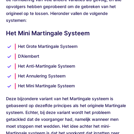
opvolgers hebben geprobeerd om de gebreken van het
origineel op te lossen. Hieronder vallen de volgende
systemen:
Het Mini Martingale Systeem
Het Grote Martingale Systeem
D’Alembert
Het Anti-Martingale Systeem
Het Annulering Systeem
Het Mini Martingale Systeem
Deze bijzondere variant van het Martingale systeem is
gebaseerd op dezelfde principes als het originele Martingale
systeem. Echter, bij deze variant wordt het probleem
getackled dat de voorganger had, namelijk wanneer men
moet stoppen met wedden. Het idee achter het mini-
Martingale systeem is dat het voorkomt dat inzetten zeer