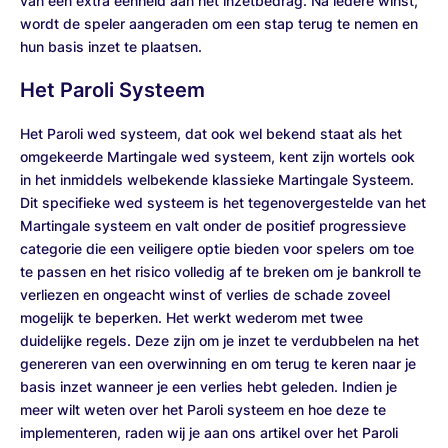
van een extra eenheid aan het inzetbedrag. Na iedere winst,
wordt de speler aangeraden om een stap terug te nemen en
hun basis inzet te plaatsen.
Het Paroli Systeem
Het Paroli wed systeem, dat ook wel bekend staat als het
omgekeerde Martingale wed systeem, kent zijn wortels ook
in het inmiddels welbekende klassieke Martingale Systeem.
Dit specifieke wed systeem is het tegenovergestelde van het
Martingale systeem en valt onder de positief progressieve
categorie die een veiligere optie bieden voor spelers om toe
te passen en het risico volledig af te breken om je bankroll te
verliezen en ongeacht winst of verlies de schade zoveel
mogelijk te beperken. Het werkt wederom met twee
duidelijke regels. Deze zijn om je inzet te verdubbelen na het
genereren van een overwinning en om terug te keren naar je
basis inzet wanneer je een verlies hebt geleden. Indien je
meer wilt weten over het Paroli systeem en hoe deze te
implementeren, raden wij je aan ons artikel over het Paroli