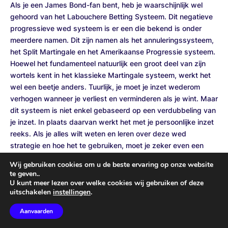
Als je een James Bond-fan bent, heb je waarschijnlijk wel
gehoord van het Labouchere Betting Systeem. Dit negatieve
progressieve wed systeem is er een die bekend is onder
meerdere namen. Dit zijn namen als het annuleringssysteem,
het Split Martingale en het Amerikaanse Progressie systeem.
Hoewel het fundamenteel natuurlijk een groot deel van zijn
wortels kent in het klassieke Martingale systeem, werkt het
wel een beetje anders. Tuurlijk, je moet je inzet wederom
verhogen wanneer je verliest en verminderen als je wint. Maar
dit systeem is niet enkel gebaseerd op een verdubbeling van
je inzet. In plaats daarvan werkt het met je persoonlijke inzet
reeks. Als je alles wilt weten en leren over deze wed
strategie en hoe het te gebruiken, moet je zeker even een
kijkje nemen bij ons Labouchere artikel dat in gaat op alle
Wij gebruiken cookies om u de beste ervaring op onze website
kleine details.
te geven..
U kunt meer lezen over welke cookies wij gebruiken of deze
Probeer het Martingale Systeem of
uitschakelen
instellingen
.
een van de vele variaties gratis uit
Aanvaarden