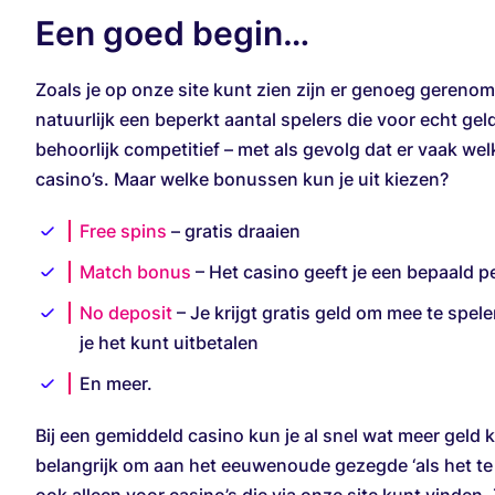
Een goed begin…
Zoals je op onze site kunt zien zijn er genoeg gereno
natuurlijk een beperkt aantal spelers die voor echt ge
behoorlijk competitief – met als gevolg dat er vaak
casino’s. Maar welke bonussen kun je uit kiezen?
Free spins
– gratis draaien
Match bonus
– Het casino geeft je een bepaald p
No deposit
– Je krijgt gratis geld om mee te spel
je het kunt uitbetalen
En meer.
Bij een gemiddeld casino kun je al snel wat meer geld kr
belangrijk om aan het eeuwenoude gezegde ‘als het te 