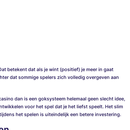
 betekent dat als je wint (positief) je meer in gaat
 echter dat sommige spelers zich volledig overgeven aan
 casino dan is een goksysteem helemaal geen slecht idee,
twikkelen voor het spel dat je het liefst speelt. Het slim
jdens het spelen is uiteindelijk een betere investering.
ten