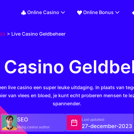
Online Casino
Online Bonus
o’s
>
Live Casino Geldbeheer
e Casino Geldbe
en live casino een super leuke uitdaging. In plaats van te
ier van vlees en bloed, je kunt echt proberen mensen te lez
spannender.
SEO
Last updated:
27-december-2023
Veilig casino author