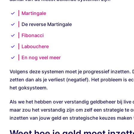
Martingale
De reverse Martingale
Fibonacci
Labouchere
En nog veel meer
Volgens deze systemen moet je progressief inzetten. Dat
zetten dan als je verliest (negatief). Het probleem is
het goksysteem.
Als we het hebben over verstandig geldbeheer bij live
maar zou het verstandig zijn om zelf een strategie te on
inzetten van jouw geld en strategische keuzes maken ti
Weet hoe je geld moet inzet