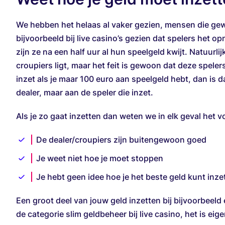
We hebben het helaas al vaker gezien, mensen die ge
bijvoorbeeld bij live casino’s gezien dat spelers het
zijn ze na een half uur al hun speelgeld kwijt. Natuurl
croupiers ligt, maar het feit is gewoon dat deze speler
inzet als je maar 100 euro aan speelgeld hebt, dan is d
dealer, maar aan de speler die inzet.
Als je zo gaat inzetten dan weten we in elk geval het 
De dealer/croupiers zijn buitengewoon goed
Je weet niet hoe je moet stoppen
Je hebt geen idee hoe je het beste geld kunt inze
Een groot deel van jouw geld inzetten bij bijvoorbeeld 
de categorie slim geldbeheer bij live casino, het is eig