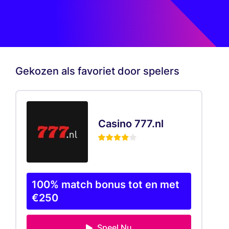
Gekozen als favoriet door spelers
Casino 777.nl
100% match bonus tot en met
€250
Speel Nu