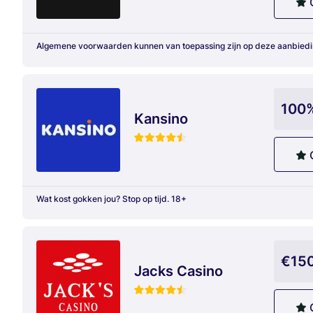
Algemene voorwaarden kunnen van toepassing zijn op deze aanbied
100%
Kansino
Wat kost gokken jou? Stop op tijd. 18+
€150
Jacks Casino