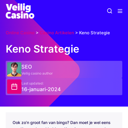
Ga
Zoeken
naar
Men
toggle
de
togg
inhoud
Online Casino
>
Casino Artikelen
>
Keno Strategie
Keno Strategie
SEO
Veilig casino author
Last updated:
16-januari-2024
Ook zo’n groot fan van bingo? Dan moet je wel eens