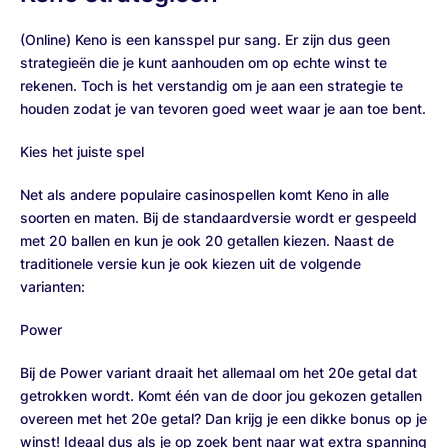
(Online) Keno is een kansspel pur sang. Er zijn dus geen
strategieën die je kunt aanhouden om op echte winst te
rekenen. Toch is het verstandig om je aan een strategie te
houden zodat je van tevoren goed weet waar je aan toe bent.
Kies het juiste spel
Net als andere populaire casinospellen komt Keno in alle
soorten en maten. Bij de standaardversie wordt er gespeeld
met 20 ballen en kun je ook 20 getallen kiezen. Naast de
traditionele versie kun je ook kiezen uit de volgende
varianten:
Power
Bij de Power variant draait het allemaal om het 20e getal dat
getrokken wordt. Komt één van de door jou gekozen getallen
overeen met het 20e getal? Dan krijg je een dikke bonus op je
winst! Ideaal dus als je op zoek bent naar wat extra spanning