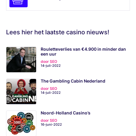
Lees hier het laatste casino nieuws!
Rouletteverlies van €4.900 in minder dan
een uur
door SEO
14-juli-2022
The Gambling Cabin Nederland
door SEO
14-juli-2022
Noord-Holland Casino’s
door SEO
16-juni-2022