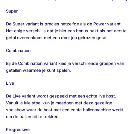
Super
De Super variant is precies hetzelfde als de Power variant.
Het enige verschil is dat je hier een bonus pakt als het eerste
getal overeenkomt met een door jou gekozen getal.
Combination
Bij de Combination variant kies je verschillende groepen van
getallen waarmee je kunt spelen.
Live
De Live variant wordt gespeeld met een echte live host.
Vanuit je luie stoel kun je meedoen met deze gezellige
spelshow waar de host met een echte ballenmachine werkt
om de ballen uit te trekken.
Progressive