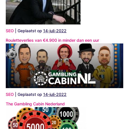
SEO
|
Geplaatst op
14-juli-2022
Rouletteverlies van €4.900 in minder dan een uur
SEO
|
Geplaatst op
14-juli-2022
The Gambling Cabin Nederland