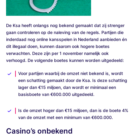
De
Ksa
heeft onlangs nog bekend gemaakt dat zij strenger
gaan controleren op de naleving van de regels. Partijen die
inderdaad nog online kansspelen in Nederland aanbieden én
dit illegaal doen, kunnen daarom ook
hogere boetes
verwachten. Deze zijn per 1 november namelijk ook
verhoogd. De volgende boetes kunnen worden uitgedeeld:
Voor partijen waarbij de omzet niet bekend is, wordt
een schatting gemaakt door de Ksa. Is deze schatting
lager dan €15 miljoen, dan wordt er minimaal een
basisboete van €600.000 uitgedeeld.
Is de omzet hoger dan €15 miljoen, dan is de boete 4%
van de omzet met een minimum van €600.000.
Casino’s onbekend