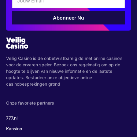
Veilig Casino is de onbetwistbare gids met online casino’s
voor de ervaren speler. Bezoek ons regelmatig om op de
hoogte te blijven van nieuwe informatie en de laatste
updates. Bestudeer onze objectieve online
casinobesprekingen grond
Onze favoriete partners
777.nl
Kansino