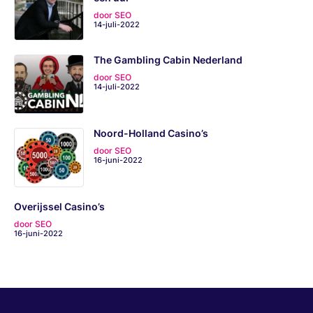
door SEO
14-juli-2022
The Gambling Cabin Nederland
door SEO
14-juli-2022
Noord-Holland Casino’s
door SEO
16-juni-2022
Overijssel Casino’s
door SEO
16-juni-2022