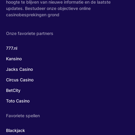
hoogte te blijven van nieuwe informatie en de laatste
updates. Bestudeer onze objectieve online
casinobesprekingen grond
Onze favoriete partners
777.nl
Kansino
Jacks Casino
Circus Casino
BetCity
Toto Casino
Favoriete spellen
Blackjack