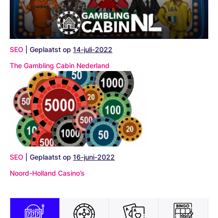
SEO
|
Geplaatst op
14-juli-2022
The Gambling Cabin Nederland
SEO
|
Geplaatst op
16-juni-2022
Noord-Holland Casino’s