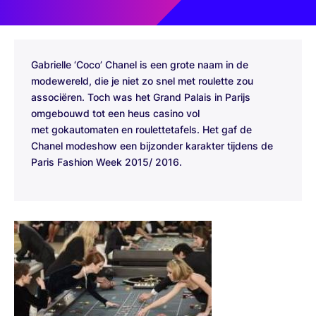
Gabrielle ‘Coco’ Chanel is een grote naam in de
modewereld, die je niet zo snel met roulette zou
associëren. Toch was het Grand Palais in Parijs
omgebouwd tot een heus casino vol
met gokautomaten en roulettetafels. Het gaf de
Chanel modeshow een bijzonder karakter tijdens de
Paris Fashion Week 2015/ 2016.