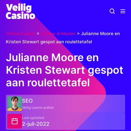
Ga
Zoeken
naar
Men
toggle
de
togg
inhoud
Online Casino
>
Casino Artikelen
>
Julianne Moore en
Kristen Stewart gespot aan roulettetafel
Julianne Moore en
Kristen Stewart gespot
aan roulettetafel
SEO
Veilig casino author
Last updated:
2-juli-2022