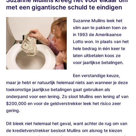
Suzanne Mullins kreeg het voor elkaar om
met een gigantische schuld te eindigen
Suzanne Mullins leek het
slim aan te pakken toen ze
in 1993 de Amerikaanse
Lotto won. In plaats van het
hele bedrag in één keer te
laten uitbetalen koos ze
voor jaarlijkse betalingen.
Een verstandige keuze,
maar je hebt er natuurlijk helemaal niets aan wanneer je deze
toekomstige jaarlijkse betalingen gaat gebruiken als
onderpand voor een lening. Zo sloot Mullins een lening af van
$200,000 en voor de geldverstrekker leek het risico zeer
gering.
Dit bleek niet helemaal het geval, want achter de rug om van
de kredietverstrekker besloot Mullins om alsnog te kiezen