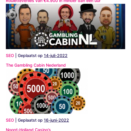
Rouletteverlies van €4.900 in minder dan een uur
SEO
|
Geplaatst op
14-juli-2022
The Gambling Cabin Nederland
SEO
|
Geplaatst op
16-juni-2022
Noord-Holland Casino’s