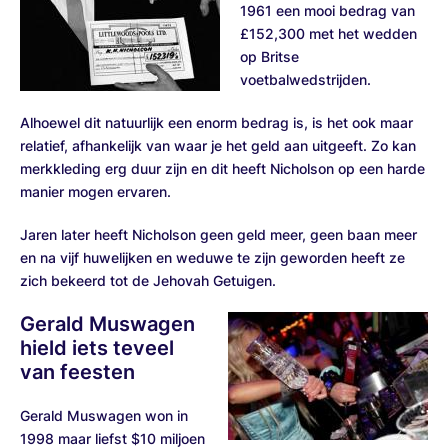
1961 een mooi bedrag van
£152,300 met het wedden
op Britse
voetbalwedstrijden.
Alhoewel dit natuurlijk een enorm bedrag is, is het ook maar
relatief, afhankelijk van waar je het geld aan uitgeeft. Zo kan
merkkleding erg duur zijn en dit heeft Nicholson op een harde
manier mogen ervaren.
Jaren later heeft Nicholson geen geld meer, geen baan meer
en na vijf huwelijken en weduwe te zijn geworden heeft ze
zich bekeerd tot de Jehovah Getuigen.
Gerald Muswagen
hield iets teveel
van feesten
Gerald Muswagen won in
1998 maar liefst $10 miljoen