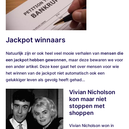
Jackpot winnaars
Natuurlijk zijn er ook heel veel mooie verhalen van
mensen die
een jackpot hebben gewonnen
, maar deze bewaren we voor
een ander artikel. Deze keer gaat het over mensen voor wie
het winnen van de jackpot niet automatisch ook een
gelukkiger leven als gevolg heeft gehad…
Vivian Nicholson
kon maar niet
stoppen met
shoppen
Vivian Nicholson won in