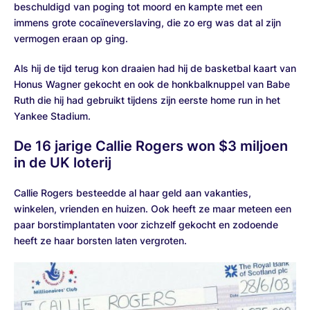
beschuldigd van poging tot moord en kampte met een
immens grote cocaïneverslaving, die zo erg was dat al zijn
vermogen eraan op ging.
Als hij de tijd terug kon draaien had hij de basketbal kaart van
Honus Wagner gekocht en ook de honkbalknuppel van Babe
Ruth die hij had gebruikt tijdens zijn eerste home run in het
Yankee Stadium.
De 16 jarige Callie Rogers won $3 miljoen
in de UK loterij
Callie Rogers besteedde al haar geld aan vakanties,
winkelen, vrienden en huizen. Ook heeft ze maar meteen een
paar borstimplantaten voor zichzelf gekocht en zodoende
heeft ze haar borsten laten vergroten.