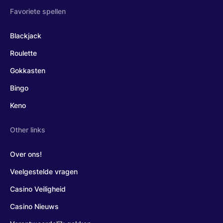
Favoriete spellen
Blackjack
Roulette
Gokkasten
Bingo
Keno
Other links
Over ons!
Veelgestelde vragen
Casino Veiligheid
Casino Nieuws