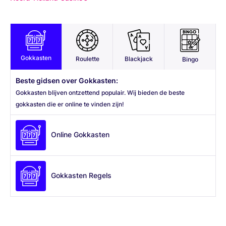
Gokkasten
Roulette
Blackjack
Bingo
Beste gidsen over Gokkasten:
Gokkasten blijven ontzettend populair. Wij bieden de beste
gokkasten die er online te vinden zijn!
Online Gokkasten
Gokkasten Regels