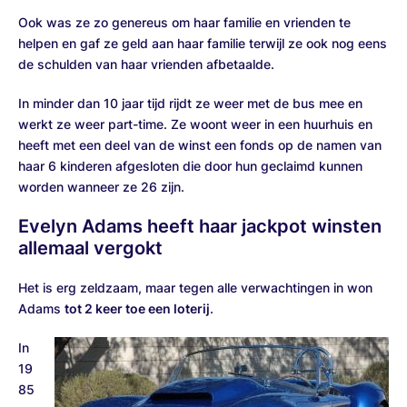
Ook was ze zo genereus om haar familie en vrienden te
helpen en gaf ze geld aan haar familie terwijl ze ook nog eens
de schulden van haar vrienden afbetaalde.
In minder dan 10 jaar tijd rijdt ze weer met de bus mee en
werkt ze weer part-time. Ze woont weer in een huurhuis en
heeft met een deel van de winst een fonds op de namen van
haar 6 kinderen afgesloten die door hun geclaimd kunnen
worden wanneer ze 26 zijn.
Evelyn Adams heeft haar jackpot winsten
allemaal vergokt
Het is erg zeldzaam, maar tegen alle verwachtingen in won
Adams
tot 2 keer toe een loterij
.
In
19
85