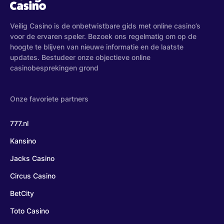
Veilig Casino is de onbetwistbare gids met online casino’s
voor de ervaren speler. Bezoek ons regelmatig om op de
hoogte te blijven van nieuwe informatie en de laatste
updates. Bestudeer onze objectieve online
casinobesprekingen grond
Onze favoriete partners
777.nl
Kansino
Jacks Casino
Circus Casino
BetCity
Toto Casino