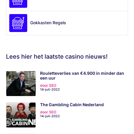
Gokkasten Regels
Lees hier het laatste casino nieuws!
Rouletteverlies van €4.900 in minder dan
een uur
door SEO
14-juli-2022
The Gambling Cabin Nederland
door SEO
14-juli-2022