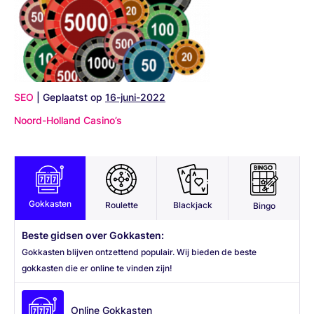
SEO
|
Geplaatst op
16-juni-2022
Noord-Holland Casino’s
Gokkasten
Roulette
Blackjack
Bingo
Beste gidsen over Gokkasten:
Gokkasten blijven ontzettend populair. Wij bieden de beste
gokkasten die er online te vinden zijn!
Online Gokkasten