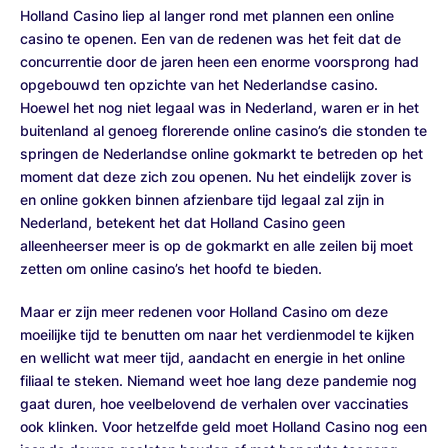
Holland Casino liep al langer rond met plannen een online
casino te openen. Een van de redenen was het feit dat de
concurrentie door de jaren heen een enorme voorsprong had
opgebouwd ten opzichte van het Nederlandse casino.
Hoewel het nog niet legaal was in Nederland, waren er in het
buitenland al genoeg florerende online casino’s die stonden te
springen de Nederlandse online gokmarkt te betreden op het
moment dat deze zich zou openen. Nu het eindelijk zover is
en online gokken binnen afzienbare tijd legaal zal zijn in
Nederland, betekent het dat Holland Casino geen
alleenheerser meer is op de gokmarkt en alle zeilen bij moet
zetten om online casino’s het hoofd te bieden.
Maar er zijn meer redenen voor Holland Casino om deze
moeilijke tijd te benutten om naar het verdienmodel te kijken
en wellicht wat meer tijd, aandacht en energie in het online
filiaal te steken. Niemand weet hoe lang deze pandemie nog
gaat duren, hoe veelbelovend de verhalen over vaccinaties
ook klinken. Voor hetzelfde geld moet Holland Casino nog een