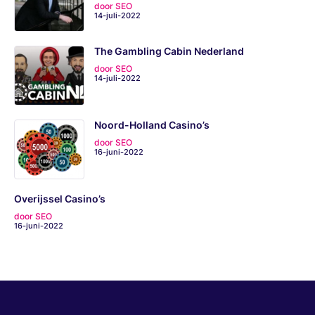
door SEO
14-juli-2022
The Gambling Cabin Nederland
door SEO
14-juli-2022
Noord-Holland Casino’s
door SEO
16-juni-2022
Overijssel Casino’s
door SEO
16-juni-2022