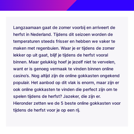
Langzaamaan gaat de zomer voorbij en arriveert de
herfst in Nederland. Tijdens dit seizoen worden de
temperaturen steeds frisser en hebben we vaker te
maken met regenbuien. Waar je er tijdens de zomer
lekker op uit gaat, blijf je tijdens de herfst vooral
binnen. Maar gelukkig hoef je jezelf niet te vervelen,
want er is genoeg vermaak te vinden binnen online
casino’s. Nog altijd zijn de online gokkasten ongekend
populair. Het aanbod op dit vlak is enorm, maar zijn er
ook online gokkasten te vinden die perfect zijn om te
spelen tijdens de herfst? Jazeker, die zijn er.
Hieronder zetten we de 5 beste online gokkasten voor
tijdens de herfst voor je op een rij.