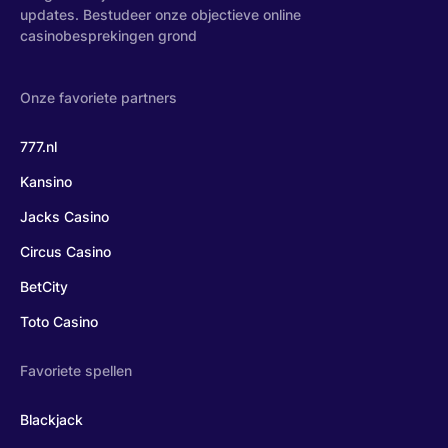
updates. Bestudeer onze objectieve online
casinobesprekingen grond
Onze favoriete partners
777.nl
Kansino
Jacks Casino
Circus Casino
BetCity
Toto Casino
Favoriete spellen
Blackjack