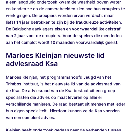
a een langdurig onderzoek kwam de waarheid boven water
en konden ze op de camerabeelden zien hoe hun croupiers te
werk gingen. De croupiers worden ervan verdacht maar
liefst
14 jaar
betrokken te zijn bij de frauduleuze activiteiten.
De Belgische aanklagers eisen en
voorwaardelijke celstraf
van 2 jaar
voor de croupiers. Voor de spelers die meededen
aan het complot wordt
10 maanden
voorwaardelijk geëist.
Marloes Kleinjan nieuwste lid
adviesraad Ksa
Marloes Kleinjan, het
programmahoofd Jeugd
van het
Trimbos instituut, is het nieuwste lid van de adviesraad van
de Ksa. De adviesraad van de Ksa bestaat uit een groep
specialisten die advies op maat leveren op allerlei
verschillende manieren. De raad bestaat uit mensen met ieder
hun eigen specialiteit.. Hierdoor kunnen ze de Ksa voorzien
van een compleet advies.
Kleinjan heeft onderzoek gedaan naar de verbanden tussen