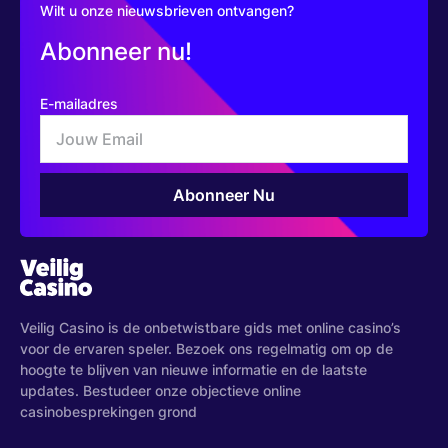
Wilt u onze nieuwsbrieven ontvangen?
Abonneer nu!
E-mailadres
Veilig Casino is de onbetwistbare gids met online casino’s
voor de ervaren speler. Bezoek ons regelmatig om op de
hoogte te blijven van nieuwe informatie en de laatste
updates. Bestudeer onze objectieve online
casinobesprekingen grond