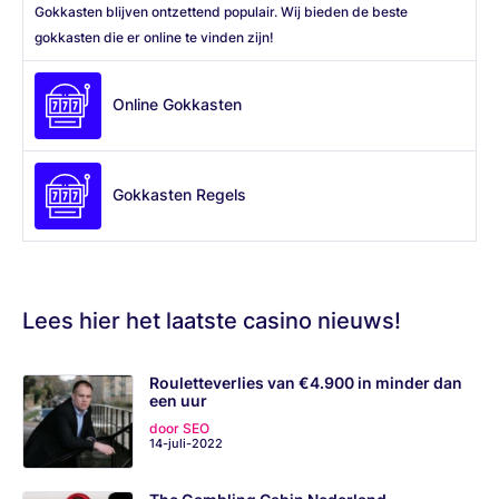
Gokkasten blijven ontzettend populair. Wij bieden de beste
gokkasten die er online te vinden zijn!
Online Gokkasten
Gokkasten Regels
Lees hier het laatste casino nieuws!
Rouletteverlies van €4.900 in minder dan
een uur
door SEO
14-juli-2022