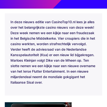
In deze nieuws editie van CasinoTop10.nl lees je alles
over het belangrijkste casino nieuws van deze week!
Deze week nemen we een kijkje naar een fraudezaak
in het Belgische Middelkerke. Vier croupiers die in het
casino werkten, worden strafrechtelijk vervolgd.
Verder heeft de adviesraad van de Nederlandse
Kansspelautoriteit (Ksa) er een nieuw lid bijgekregen.
Marloes Kleinjan volgt Dike van de Mheen op. Ten
slotte nemen we een kijkje naar een nieuwe overname
van het Ierse Flutter Entertainment. In een nieuwe
miljardendeal neemt de mondiale gokgigant het
Italiaanse Sisal over.