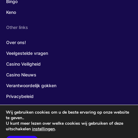
Bingo
Keno
Other links
Over ons!
Veelgestelde vragen
Casino Veiligheid
Casino Nieuws
Verantwoordelijk gokken
Privacybeleid
Sitemap
Wij gebruiken cookies om u de beste ervaring op onze website
te geven..
U kunt meer lezen over welke cookies wij gebruiken of deze
uitschakelen
instellingen
.
© 2026 - Veilig Casino