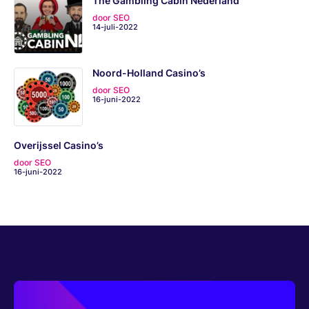
The Gambling Cabin Nederland
door SEO
14-juli-2022
Noord-Holland Casino’s
door SEO
16-juni-2022
Overijssel Casino’s
door SEO
16-juni-2022