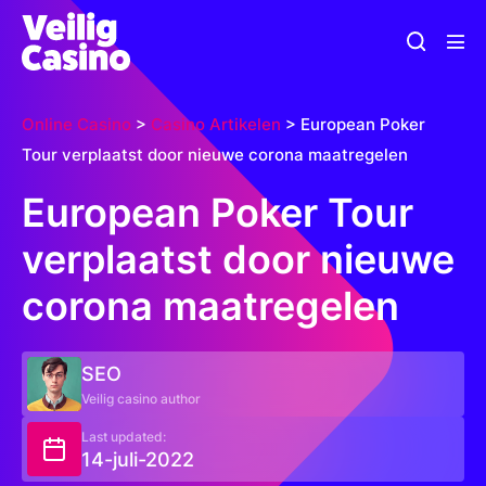
Ga
Zoeken
naar
Men
toggle
de
togg
inhoud
Online Casino
>
Casino Artikelen
>
European Poker
Tour verplaatst door nieuwe corona maatregelen
European Poker Tour
verplaatst door nieuwe
corona maatregelen
SEO
Veilig casino author
Last updated:
14-juli-2022