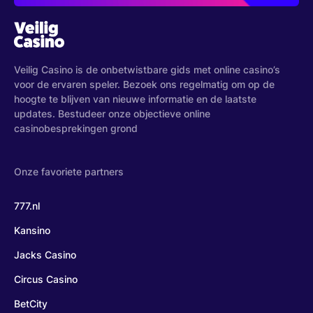
Veilig Casino is de onbetwistbare gids met online casino’s
voor de ervaren speler. Bezoek ons regelmatig om op de
hoogte te blijven van nieuwe informatie en de laatste
updates. Bestudeer onze objectieve online
casinobesprekingen grond
Onze favoriete partners
777.nl
Kansino
Jacks Casino
Circus Casino
BetCity