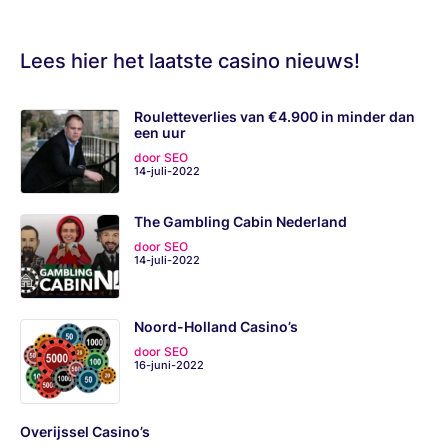
Lees hier het laatste casino nieuws!
Rouletteverlies van €4.900 in minder dan
een uur
door SEO
14-juli-2022
The Gambling Cabin Nederland
door SEO
14-juli-2022
Noord-Holland Casino’s
door SEO
16-juni-2022
Overijssel Casino’s