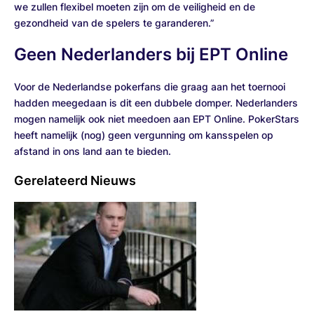
we zullen flexibel moeten zijn om de veiligheid en de
gezondheid van de spelers te garanderen.”
Geen Nederlanders bij EPT Online
Voor de Nederlandse pokerfans die graag aan het toernooi
hadden meegedaan is dit een dubbele domper. Nederlanders
mogen namelijk ook niet meedoen aan EPT Online. PokerStars
heeft namelijk (nog) geen vergunning om kansspelen op
afstand in ons land aan te bieden.
Gerelateerd Nieuws