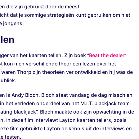
en die zijn gebruikt door de meest
icht dat je sommige strategieën kunt gebruiken om niet
e jongens.
llen
r van het kaarten tellen. Zijn boek “
Beat the dealer
”
st kon men verschillende theorieën lezen over het
waren Thorp zijn theorieën ver ontwikkeld en hij was de
publiek.
en is Andy Bloch. Bloch staat vandaag de dag misschien
in het verleden onderdeel van het M.I.T. blackjack team
ating blackjack”. Bloch maakte ook zijn opwachting in de
In deze film interviewt Layton kaarten tellers, zoals
ze film gebruikte Layton de kennis uit de interviews en
e testen.