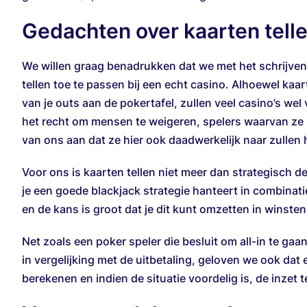
Gedachten over kaarten tell
We willen graag benadrukken dat we met het schrijven 
tellen toe te passen bij een echt casino. Alhoewel kaarte
van je outs aan de pokertafel, zullen veel casino’s wel 
het recht om mensen te weigeren, spelers waarvan ze 
van ons aan dat ze hier ook daadwerkelijk naar zullen
Voor ons is kaarten tellen niet meer dan strategisch d
je een goede blackjack strategie hanteert in combinati
en de kans is groot dat je dit kunt omzetten in winsten
Net zoals een poker speler die besluit om all-in te g
in vergelijking met de uitbetaling, geloven we ook dat 
berekenen en indien de situatie voordelig is, de inzet 