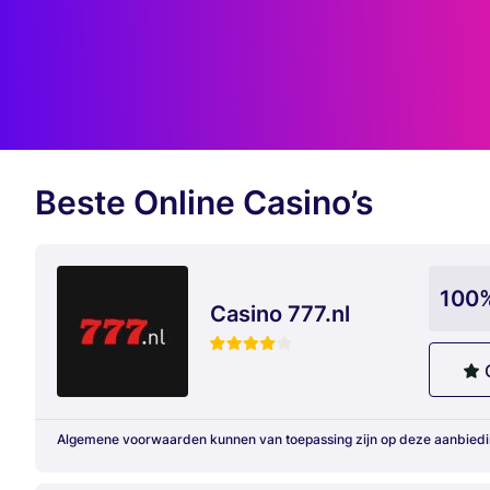
Beste Online Casino’s
100%
Casino 777.nl
Algemene voorwaarden kunnen van toepassing zijn op deze aanbied