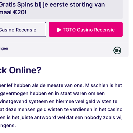
Gratis Spins bij je eerste storting van
maal €20!
Casino Recensie
TOTO Casino Recensie
ingen
ack Online?
r lef hebben als de meeste van ons. Misschien is het
ngsvermogen hebben en in staat waren om een
 winstgevend systeem en hiermee veel geld wisten te
dat deze mensen geld wisten te verdienen in het casino
en is het juiste antwoord wel dat een nobody zoals wij
ongens.