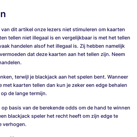
en
van dit artikel onze lezers niet stimuleren om kaarten
n tellen niet illegaal is en vergelijkbaar is met het tellen
vaak handelen alsof het illegaal is. Zij hebben namelijk
vermoeden dat deze kaarten aan het tellen zijn. Neem
 handelen.
enken, terwijl je blackjack aan het spelen bent. Wanneer
e met kaarten tellen dan kun je zeker een edge behalen
 op de lange termijn.
aan op basis van de berekende odds om de hand te winnen
een blackjack speler het recht heeft om zijn edge te
te verhogen.