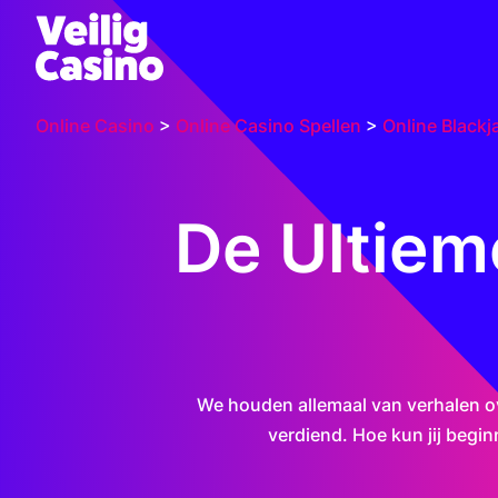
Ga
naar
de
inhoud
Online Casino
>
Online Casino Spellen
>
Online Blackj
De Ultiem
We houden allemaal van verhalen o
verdiend. Hoe kun jij begi