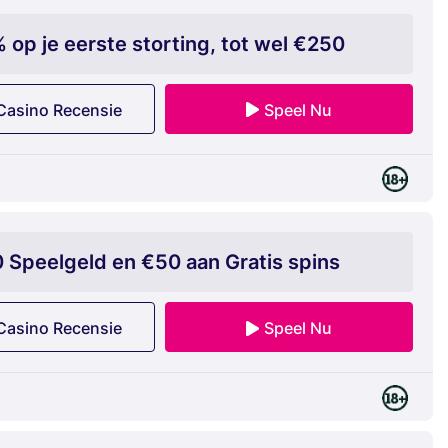
 op je eerste storting, tot wel €250
Casino Recensie
Speel Nu
 Speelgeld en €50 aan Gratis spins
Casino Recensie
Speel Nu