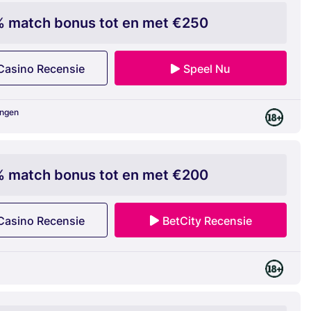
 match bonus tot en met €250
Casino Recensie
Speel Nu
ingen
 match bonus tot en met €200
Casino Recensie
BetCity Recensie