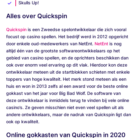
Skulls Up!
Alles over Quickspin
Quickspin
is een Zweedse spelontwikkelaar die zich vooral
focust op casino spellen. Het bedrijf werd in 2012 opgericht
door enkele oud-medewerkers van NetEnt.
NetEnt
is nog
altijd één van de grootste softwareontwikkelaars op het
gebied van casino spellen, en de oprichters beschikken dan
ook over enorm veel ervaring op dit vlak. Hierdoor kon deze
ontwikkelaar meteen uit de startblokken schieten met enkele
toppers van hoge kwaliteit. Het merk stond meteen als een
huis en won in 2013 zelfs al een award voor de beste online
gokkast van het jaar voor Big Bad Wolf. De software van
deze ontwikkelaar is inmiddels terug te vinden bij vele online
casino’s. Ze geven misschien niet even veel spellen uit als
andere ontwikkelaars, maar de nadruk van Quickspin ligt dan
ook op kwaliteit.
Online gokkasten van Quickspin in 2020