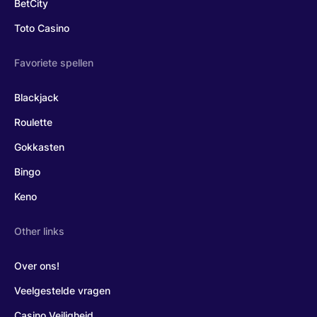
BetCity
Toto Casino
Favoriete spellen
Blackjack
Roulette
Gokkasten
Bingo
Keno
Other links
Over ons!
Veelgestelde vragen
Casino Veiligheid