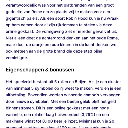
verantwoordelijk was voor het platbranden van een groot
gedeelte van Rome om zo plaats vrij te maken voor een
gigantisch paleis. Als een soort Robin Hood kun je nu wraak
op hem nemen door al zijn rijkdommen te stelen via deze
online gokkast. De vormgeving ziet er in ieder geval vet uit.
Niet alleen doet de achtergrond denken aan het oude Rome,
maar door de oranje en rode kleuren in de lucht denken we
ook meteen aan de grote brand die deze stad bijna
vernietigde.
Eigenschappen & bonussen
Het speelveld bestaat uit 5 rollen en 5 rijen. Als je een cluster
van minimaal 5 symbolen op rij weet te maken, verdien je een
uitbetaling. Bovendien worden winnende combo’s vervangen
door nieuwe symbolen. Met een beetje geluk blijft het geld
binnenstromen. Dit is een online gokkast met een hoge
variantie, een relatief laag huisvoordeel (3,79%) en een
maximale winst tot 8.100 keer je inzet. Minimaal kun je 20
eurocent inzetten, maximaal 100 euro. Na een winnende