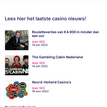
Lees hier het laatste casino nieuws!
Rouletteverlies van €4.900 in minder dan
een uur
door SEO
14-juli-2022
The Gambling Cabin Nederland
door SEO
14-juli-2022
Noord-Holland Casino’s
door SEO
16-juni-2022