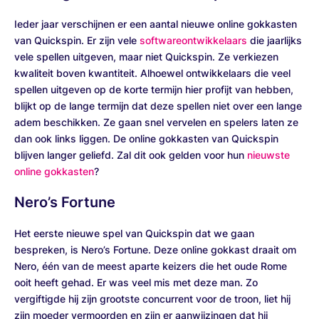
Ieder jaar verschijnen er een aantal nieuwe online gokkasten
van Quickspin. Er zijn vele
softwareontwikkelaars
die jaarlijks
vele spellen uitgeven, maar niet Quickspin. Ze verkiezen
kwaliteit boven kwantiteit. Alhoewel ontwikkelaars die veel
spellen uitgeven op de korte termijn hier profijt van hebben,
blijkt op de lange termijn dat deze spellen niet over een lange
adem beschikken. Ze gaan snel vervelen en spelers laten ze
dan ook links liggen. De online gokkasten van Quickspin
blijven langer geliefd. Zal dit ook gelden voor hun
nieuwste
online gokkasten
?
Nero’s Fortune
Het eerste nieuwe spel van Quickspin dat we gaan
bespreken, is Nero’s Fortune. Deze online gokkast draait om
Nero, één van de meest aparte keizers die het oude Rome
ooit heeft gehad. Er was veel mis met deze man. Zo
vergiftigde hij zijn grootste concurrent voor de troon, liet hij
zijn moeder vermoorden en zijn er aanwijzingen dat hij