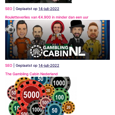
SEO
|
Geplaatst op
14-juli-2022
Rouletteverlies van €4.900 in minder dan een uur
SEO
|
Geplaatst op
14-juli-2022
The Gambling Cabin Nederland