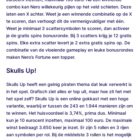
combo kan Nero willekeurig pijlen op het veld schieten. Deze
laten een X achter. Weet je een winnende combinatie op de X
te scoren, dan verhoogt dit de vermenigvuldiger met één.
Weet je minimaal 3 scattersymbolen te scoren, dan activeer
je de gratis spins bonusronde. Bij 3 scatters krijg je 12 gratis
spins. Elke extra scatter levert je 2 extra gratis spins op. De
combinatie van de vloeiende gameplay en leuke bonusrondes
maken Nero’s Fortune een topper.
Skulls Up!
Skulls Up heeft een geinig piraten thema dat leuk verwerkt is
in het spel. Grafisch ziet alles er top uit, maar hoe zit het met
het spel zelf? Skulls Up is een online gokkast met een hoge
variantie, waarbij er tussen de 243 en 1.944 manieren zijn om
te winnen. Het huisvoordeel is 3,74%, prima dus. Minimaal
kun je 10 eurocent inzetten, maximaal 100 euro. De maximale
winst bedraagt 3.650 keer je inzet. Er zijn 5 rollen en 3 rijen
aan symbolen per rol. Bij de middelste 3 rollen is het mogelijk