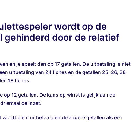
lettespeler wordt op de
l gehinderd door de relatief
n en je speelt dan op 17 getallen. De uitbetaling is niet
 een uitbetaling van 24 fiches en de getallen 25, 26, 28
len 18 fiches.
e op 12 getallen. De kans op winst is gelijk aan de
driemaal de inzet.
1 wordt plein uitbetaald en de andere getallen als een