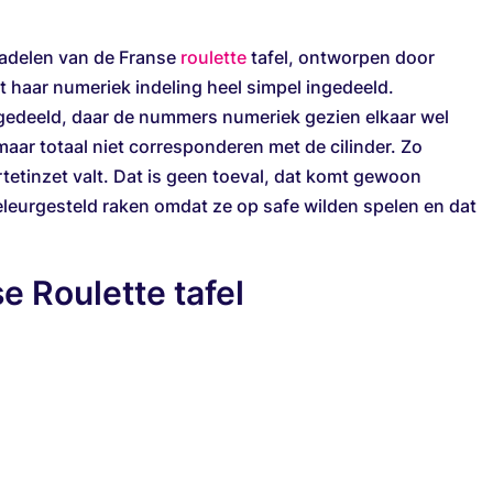
 nadelen van de Franse
roulette
tafel, ontworpen door
t haar numeriek indeling heel simpel ingedeeld.
ingedeeld, daar de nummers numeriek gezien elkaar wel
 maar totaal niet corresponderen met de cilinder. Zo
tetinzet valt. Dat is geen toeval, dat komt gewoon
teleurgesteld raken omdat ze op safe wilden spelen en dat
 Roulette tafel