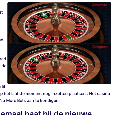
et
md.
oed
e de
al
dit
op het laatste moment nog inzetten plaatsen . Het casino
t No More Bets aan te kondigen.
lemaal baat bij de nieuwe