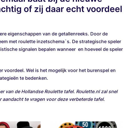
achtig of zij daar echt voordeel
ndere eigenschappen van de getallenreeks. Door de
teem met roulette inzetschema`s. De strategische speler
tistische signalen bepalen wanneer en hoeveel de speler
r voordeel. Wel is het mogelijk voor het burenspel en
rategieën te bedenken.
r van de Hollandse Roulette tafel. Roulette.nl zal snel
r aandacht te vragen voor deze verbeterde tafel.