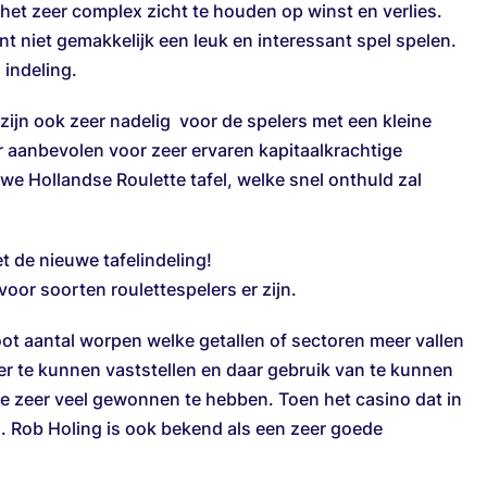
het zeer complex zicht te houden op winst en verlies.
nt niet gemakkelijk een leuk en interessant spel spelen.
 indeling.
zijn ook zeer nadelig voor de spelers met een kleine
ar aanbevolen voor zeer ervaren kapitaalkrachtige
uwe Hollandse Roulette tafel, welke snel onthuld zal
 de nieuwe tafelindeling!
voor soorten roulettespelers er zijn.
t aantal worpen welke getallen of sectoren meer vallen
der te kunnen vaststellen en daar gebruik van te kunnen
ee zeer veel gewonnen te hebben. Toen het casino dat in
. Rob Holing is ook bekend als een zeer goede