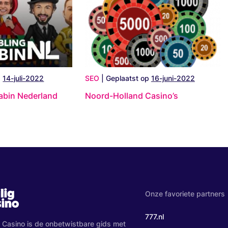
p
14-juli-2022
SEO
|
Geplaatst op
16-juni-2022
abin Nederland
Noord-Holland Casino’s
Onze favoriete partners
777.nl
g Casino is de onbetwistbare gids met