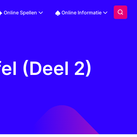
Online Spellen
Online Informatie
Zoeken
toggle
el (Deel 2)