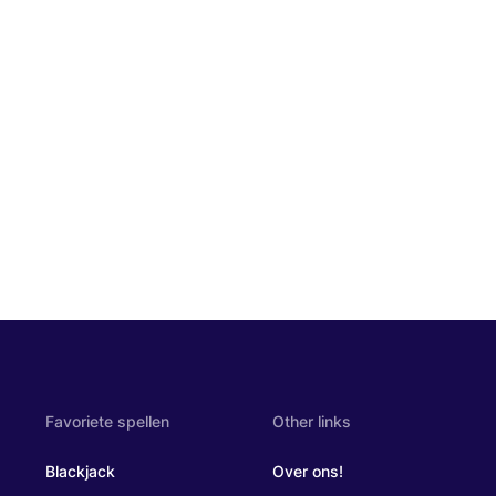
Favoriete spellen
Other links
Blackjack
Over ons!