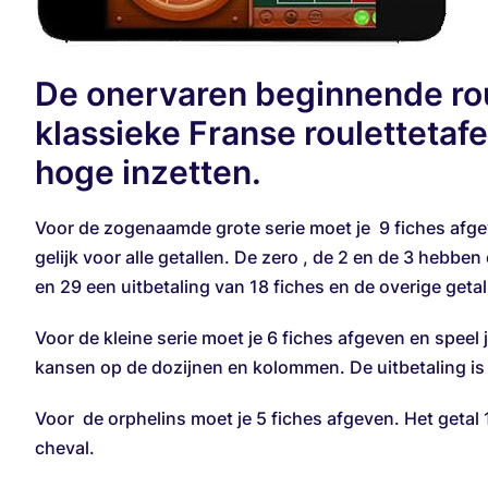
De onervaren beginnende rou
klassieke Franse roulettetafe
hoge inzetten.
Voor de zogenaamde grote serie moet je 9 fiches afgeve
gelijk voor alle getallen. De zero , de 2 en de 3 hebben
en 29 een uitbetaling van 18 fiches en de overige getal
Voor de kleine serie moet je 6 fiches afgeven en speel j
kansen op de dozijnen en kolommen. De uitbetaling is 
Voor de orphelins moet je 5 fiches afgeven. Het getal 
cheval.