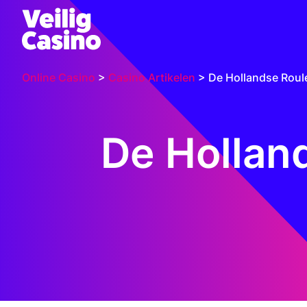
Ga
naar
de
inhoud
Online Casino
>
Casino Artikelen
>
De Hollandse Roule
De Holland