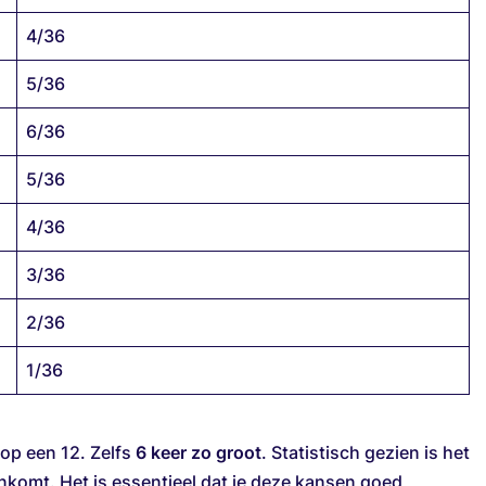
4/36
5/36
6/36
5/36
4/36
3/36
2/36
1/36
op een 12. Zelfs
6 keer zo groot
. Statistisch gezien is het
enkomt. Het is essentieel dat je deze kansen goed