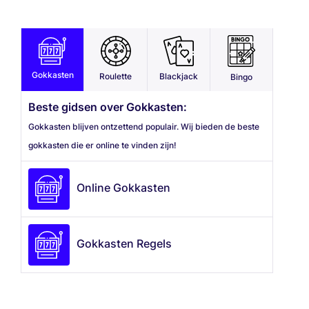
Gokkasten
Roulette
Blackjack
Bingo
Beste gidsen over Gokkasten:
Gokkasten blijven ontzettend populair. Wij bieden de beste
gokkasten die er online te vinden zijn!
Online Gokkasten
Gokkasten Regels