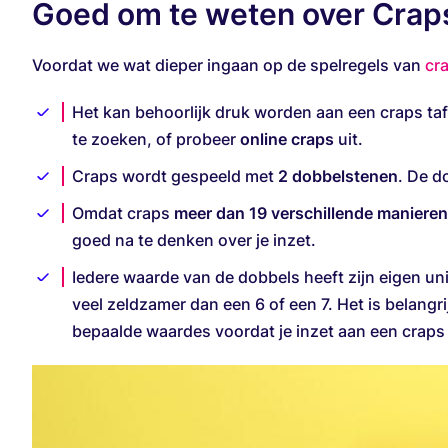
Goed om te weten over Crap
Voordat we wat dieper ingaan op de spelregels van
cr
Het kan behoorlijk druk worden aan een craps tafe
te zoeken, of probeer
online craps
uit.
Craps wordt gespeeld met
2 dobbelstenen
. De d
Omdat craps
meer dan 19 verschillende manieren
goed na te denken over je inzet.
Iedere waarde van de dobbels heeft zijn eigen un
veel zeldzamer dan een 6 of een 7. Het is belang
bepaalde waardes voordat je inzet aan een craps 