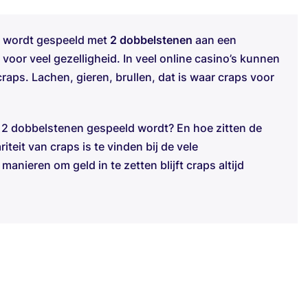
s wordt gespeeld met
2 dobbelstenen
aan een
 voor veel gezelligheid. In veel online casino’s kunnen
raps. Lachen, gieren, brullen, dat is waar craps voor
t 2 dobbelstenen gespeeld wordt? En hoe zitten de
teit van craps is te vinden bij de vele
manieren om geld in te zetten blijft craps altijd