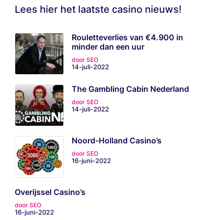
Lees hier het laatste casino nieuws!
Rouletteverlies van €4.900 in
minder dan een uur
door SEO
14-juli-2022
The Gambling Cabin Nederland
door SEO
14-juli-2022
Noord-Holland Casino’s
door SEO
16-juni-2022
Overijssel Casino’s
door SEO
16-juni-2022