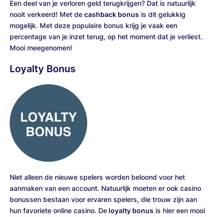
Een deel van je verloren geld terugkrijgen? Dat is natuurlijk
nooit verkeerd! Met de
cashback bonus
is dit gelukkig
mogelijk. Met deze populaire bonus krijg je vaak een
percentage van je inzet terug, op het moment dat je verliest.
Mooi meegenomen!
Loyalty Bonus
Niet alleen de nieuwe spelers worden beloond voor het
aanmaken van een account. Natuurlijk moeten er ook casino
bonussen bestaan voor ervaren spelers, die trouw zijn aan
hun favoriete online casino. De
loyalty bonus
is hier een mooi