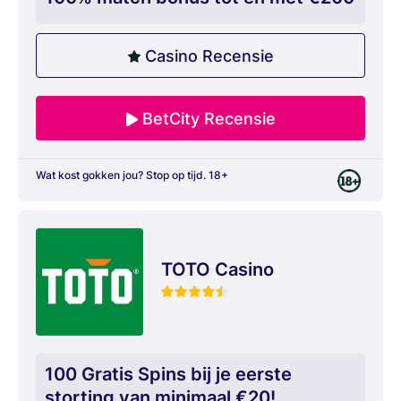
Casino Recensie
BetCity Recensie
Wat kost gokken jou? Stop op tijd. 18+
TOTO Casino
100 Gratis Spins bij je eerste
storting van minimaal €20!