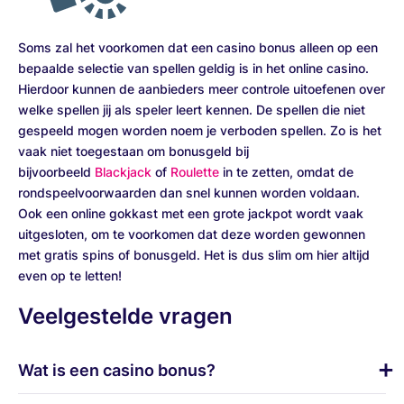
Soms zal het voorkomen dat een casino bonus alleen op een
bepaalde selectie van spellen geldig is in het online casino.
Hierdoor kunnen de aanbieders meer controle uitoefenen over
welke spellen jij als speler leert kennen. De spellen die niet
gespeeld mogen worden noem je verboden spellen. Zo is het
vaak niet toegestaan om bonusgeld bij
bijvoorbeeld
Blackjack
of
Roulette
in te zetten, omdat de
rondspeelvoorwaarden dan snel kunnen worden voldaan.
Ook een online gokkast met een grote jackpot wordt vaak
uitgesloten, om te voorkomen dat deze worden gewonnen
met gratis spins of bonusgeld. Het is dus slim om hier altijd
even op te letten!
Veelgestelde vragen
Wat is een casino bonus?