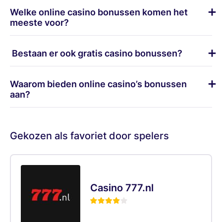
Welke online casino bonussen komen het
meeste voor?
Bestaan er ook gratis casino bonussen?
Waarom bieden online casino’s bonussen
aan?
Gekozen als favoriet door spelers
Casino 777.nl