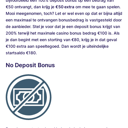
bijvoorbeeld een 100% deposit bonus op een bedrag van
€50 ontvangt, dan krijg je
€50 extra
om mee te gaan spelen.
Mooi meegenomen, toch? Let er wel even op dat er bijna altijd
een maximaal te ontvangen bonusbedrag is vastgesteld door
de aanbieder. Stel je voor dat je een deposit bonus krijgt van
200% terwijl het maximale casino bonus bedrag €100 is. Als
je dan begint met een storting van €80, krijg je in dat geval
€100 extra aan speeltegoed. Dan wordt je uiteindelijke
startsaldo €180.
No Deposit Bonus