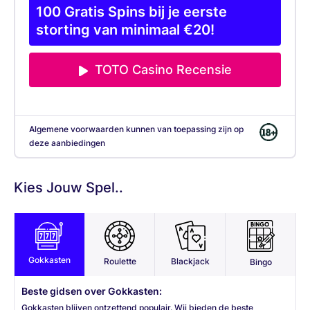
100 Gratis Spins bij je eerste
storting van minimaal €20!
TOTO Casino Recensie
Algemene voorwaarden kunnen van toepassing zijn op
deze aanbiedingen
Kies Jouw Spel..
Gokkasten
Roulette
Blackjack
Bingo
Beste gidsen over Gokkasten:
Gokkasten blijven ontzettend populair. Wij bieden de beste