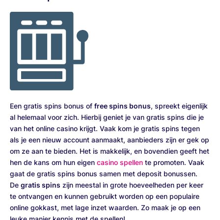
Een gratis spins bonus of
free spins bonus
, spreekt eigenlijk
al helemaal voor zich. Hierbij geniet je van gratis spins die je
van het online casino krijgt. Vaak kom je gratis spins tegen
als je een nieuw account aanmaakt, aanbieders zijn er gek op
om ze aan te bieden. Het is makkelijk, en bovendien geeft het
hen de kans om hun eigen
casino spellen
te promoten. Vaak
gaat de gratis spins bonus samen met deposit bonussen.
De
gratis spins
zijn meestal in grote hoeveelheden per keer
te ontvangen en kunnen gebruikt worden op een populaire
online gokkast, met lage inzet waarden. Zo maak je op een
leuke manier kennis met de spellen!