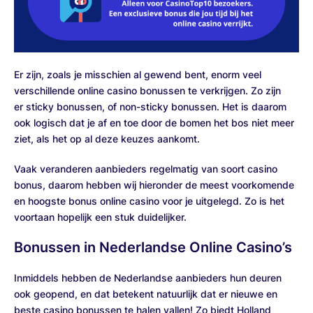
Er zijn, zoals je misschien al gewend bent, enorm veel
verschillende online casino bonussen te verkrijgen. Zo zijn
er sticky bonussen, of non-sticky bonussen. Het is daarom
ook logisch dat je af en toe door de bomen het bos niet meer
ziet, als het op al deze keuzes aankomt.
Vaak veranderen aanbieders regelmatig van soort casino
bonus, daarom hebben wij hieronder de meest voorkomende
en hoogste bonus online casino voor je uitgelegd. Zo is het
voortaan hopelijk een stuk duidelijker.
Bonussen in Nederlandse Online Casino’s
Inmiddels hebben de Nederlandse aanbieders hun deuren
ook geopend, en dat betekent natuurlijk dat er nieuwe en
beste casino bonussen te halen vallen! Zo biedt Holland