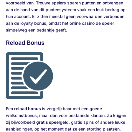
voorbeeld van. Trouwe spelers sparen punten en ontvangen
aan de hand van dit puntensysteem vaak een leuk bedrag op
hun account. Er zitten meestal geen voorwaarden verbonden
aan de loyalty bonus, omdat het online casino de speler
simpelweg een bedankje geeft.
Reload Bonus
Een
reload bonus
is vergelijkbaar met een goede
welkomstbonus, maar dan voor bestaande klanten. Zo krijgen
zij bijvoorbeeld
gratis speelgeld
, gratis spins of andere leuke
aanbiedingen, op het moment dat ze een storting plaatsen.