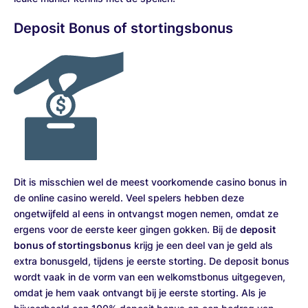
Deposit Bonus of stortingsbonus
Dit is misschien wel de meest voorkomende casino bonus in
de online casino wereld. Veel spelers hebben deze
ongetwijfeld al eens in ontvangst mogen nemen, omdat ze
ergens voor de eerste keer gingen gokken. Bij de
deposit
bonus of stortingsbonus
krijg je een deel van je geld als
extra bonusgeld, tijdens je eerste storting. De deposit bonus
wordt vaak in de vorm van een welkomstbonus uitgegeven,
omdat je hem vaak ontvangt bij je eerste storting. Als je