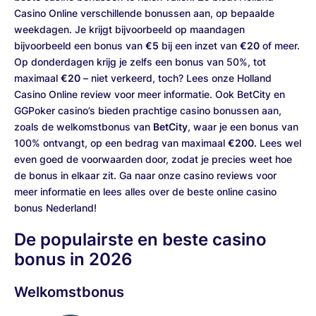
Casino Online verschillende bonussen aan, op bepaalde
weekdagen. Je krijgt bijvoorbeeld op maandagen
bijvoorbeeld een bonus van
€5
bij een inzet van
€20
of meer.
Op donderdagen krijg je zelfs een bonus van 50%, tot
maximaal
€20
– niet verkeerd, toch? Lees onze Holland
Casino Online review voor meer informatie. Ook BetCity en
GGPoker casino’s bieden prachtige casino bonussen aan,
zoals de welkomstbonus van
BetCity
, waar je een bonus van
100% ontvangt, op een bedrag van maximaal
€200.
Lees wel
even goed de voorwaarden door, zodat je precies weet hoe
de bonus in elkaar zit. Ga naar onze casino reviews voor
meer informatie en lees alles over de beste online casino
bonus Nederland!
De populairste en beste casino
bonus in 2026
Welkomstbonus