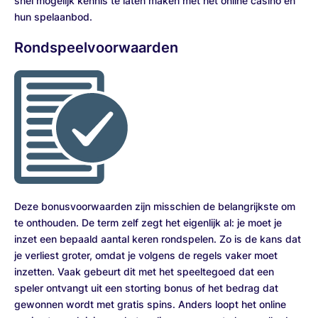
snel mogelijk kennis te laten maken met het online casino en
hun spelaanbod.
Rondspeelvoorwaarden
Deze bonusvoorwaarden zijn misschien de belangrijkste om
te onthouden. De term zelf zegt het eigenlijk al: je moet je
inzet een bepaald aantal keren rondspelen. Zo is de kans dat
je verliest groter, omdat je volgens de regels vaker moet
inzetten. Vaak gebeurt dit met het speeltegoed dat een
speler ontvangt uit een storting bonus of het bedrag dat
gewonnen wordt met gratis spins. Anders loopt het online