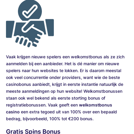
Vaak krijgen nieuwe spelers een welkomstbonus als ze zich
aanmelden bij een aanbieder. Het is dé manier om nieuwe
spelers naar hun websites te lokken. Er is daarom meestal
ook veel concurrentie onder providers, want wie de beste
casinobonus aanbiedt, krijgt in eerste instantie natuurlijk de
meeste aanmeldingen op hun website! Welkomstbonussen
staan ook wel bekend als eerste storting bonus of
registratiebonussen. Vaak geeft een
welkomstbonus
casino
een extra tegoed uit van 100% over een bepaald
bedrag, bijvoorbeeld, 100% tot €200 bonus.
Gratis Spins Bonus