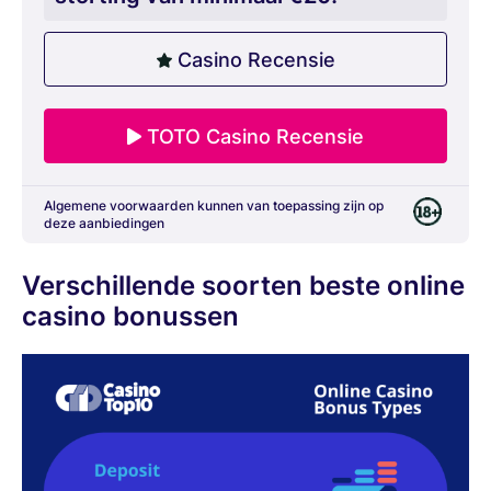
Casino Recensie
TOTO Casino Recensie
Algemene voorwaarden kunnen van toepassing zijn op
deze aanbiedingen
Verschillende soorten beste online
casino bonussen