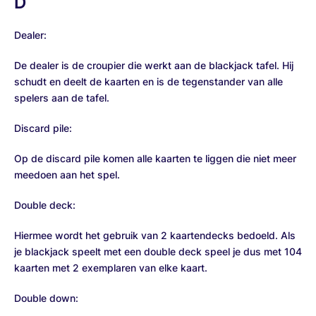
D
Dealer:
De dealer is de croupier die werkt aan de blackjack tafel. Hij
schudt en deelt de kaarten en is de tegenstander van alle
spelers aan de tafel.
Discard pile:
Op de discard pile komen alle kaarten te liggen die niet meer
meedoen aan het spel.
Double deck:
Hiermee wordt het gebruik van 2 kaartendecks bedoeld. Als
je blackjack speelt met een double deck speel je dus met 104
kaarten met 2 exemplaren van elke kaart.
Double down: