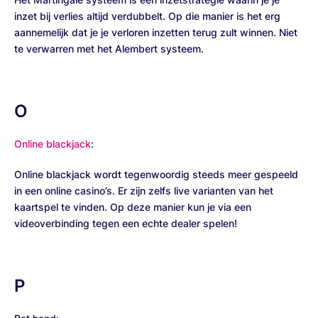
inzet bij verlies altijd verdubbelt. Op die manier is het erg
aannemelijk dat je je verloren inzetten terug zult winnen. Niet
te verwarren met het Alembert systeem.
O
Online blackjack
:
Online blackjack wordt tegenwoordig steeds meer gespeeld
in een online casino’s. Er zijn zelfs live varianten van het
kaartspel te vinden. Op deze manier kun je via een
videoverbinding tegen een echte dealer spelen!
P