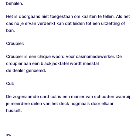
behalen.
Het is doorgaans niet toegestaan om kaarten te tellen. Als het
casino je ervan verdenkt kan dat leiden tot een uitzetting of
ban.
Croupier:
Croupier is een chique woord voor casinomedewerker. De
croupier aan een blackjacktafel wordt meestal
de dealer genoemd.
Cut:
De zogenaamde card cut is een manier van schudden waarbij
je meerdere delen van het deck nogmaals door elkaar
husselt.