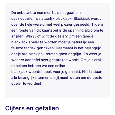
De onbetwiste nummer 1 als het gaat om
casinospellen is natuurlijk blackjack! Blackjack wordt
over de hele wereld met veel plezier gespeeld. Tijdens
een ronde van dit kaartspel is de spanning altijd om te
snijden. Win jij, of wint de dealer? Om een goede
blackjack speler te worden moet je natuurlijk een
feilloze tactiek gebruiken! Daarnaast is het belangrijk
dat je alle blackjack termen goed begrijpt. Zo weet je
waar er aan tafel over gesproken wordt. Om je hierbij
te helpen hebben we een online
blackjack woordenboek voor je gemaakt. Hierin staan
alle belangrijke termen die jij moet weten om de beste
speler te worden!
Cijfers en getallen