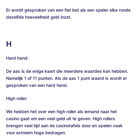
Er wordt gesproken van een flat bet als een speler elke ronde
dezelfde hoeveelheid geld inzet.
H
Hard hand:
De aas is de enige kaart die meerdere waardes kan hebben.
Namelijk 1 of 11 punten. Als de aas 1 punt waard is wordt er
gesproken van een hard hand.
High roller:
We hebben het over een high roller als iemand naar het
casino gaat om een veel geld uit te geven. High rollers
brengen veel tijd aan de casinotafels door en spelen vaak
voor extreem hoge bedragen.