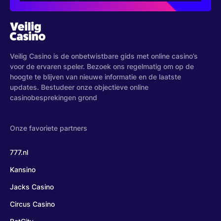
Veilig Casino is de onbetwistbare gids met online casino’s
voor de ervaren speler. Bezoek ons regelmatig om op de
hoogte te blijven van nieuwe informatie en de laatste
updates. Bestudeer onze objectieve online
casinobesprekingen grond
Onze favoriete partners
777.nl
Kansino
Jacks Casino
Circus Casino