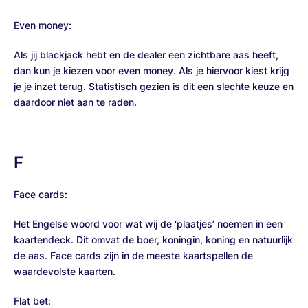
Even money:
Als jij blackjack hebt en de dealer een zichtbare aas heeft,
dan kun je kiezen voor even money. Als je hiervoor kiest krijg
je je inzet terug. Statistisch gezien is dit een slechte keuze en
daardoor niet aan te raden.
F
Face cards:
Het Engelse woord voor wat wij de ‘plaatjes’ noemen in een
kaartendeck. Dit omvat de boer, koningin, koning en natuurlijk
de aas. Face cards zijn in de meeste kaartspellen de
waardevolste kaarten.
Flat bet: