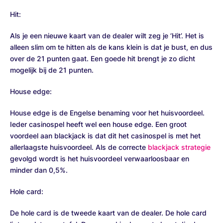
Hit:
Als je een nieuwe kaart van de dealer wilt zeg je ‘Hit’. Het is
alleen slim om te hitten als de kans klein is dat je bust, en dus
over de 21 punten gaat. Een goede hit brengt je zo dicht
mogelijk bij de 21 punten.
House edge:
House edge is de Engelse benaming voor het huisvoordeel.
Ieder casinospel heeft wel een house edge. Een groot
voordeel aan blackjack is dat dit het casinospel is met het
allerlaagste huisvoordeel. Als de correcte
blackjack strategie
gevolgd wordt is het huisvoordeel verwaarloosbaar en
minder dan 0,5%.
Hole card:
De hole card is de tweede kaart van de dealer. De hole card