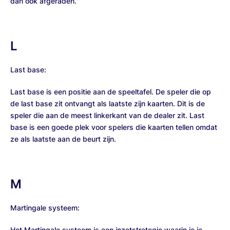
dan ook afgeraden.
L
Last base:
Last base is een positie aan de speeltafel. De speler die op
de last base zit ontvangt als laatste zijn kaarten. Dit is de
speler die aan de meest linkerkant van de dealer zit. Last
base is een goede plek voor spelers die kaarten tellen omdat
ze als laatste aan de beurt zijn.
M
Martingale systeem:
Het Martingale systeem is een inzetstrategie waarin je je