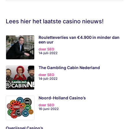
Lees hier het laatste casino nieuws!
Rouletteverlies van €4.900 in minder dan
een uur
door SEO
14-juli-2022
The Gambling Cabin Nederland
door SEO
14-juli-2022
Noord-Holland Casino’s
door SEO
16-juni-2022
Overijssel Casino’s