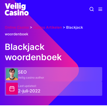
Ga
Zoeken
naar
Men
toggle
de
togg
inhoud
Online Casino
>
Casino Artikelen
>
Blackjack
woordenboek
Blackjack
woordenboek
SEO
Veilig casino author
Last updated:
2-juli-2022