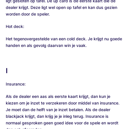
ligt gesloten op tafel. De up card is de eerste kaart die de
dealer krijgt. Deze ligt wel open op tafel en kan dus gezien
worden door de speler.
Hot deck:
Het tegenovergestelde van een cold deck. Je krijgt nu goede
handen en als gevolg daarvan win je vaak.
I
Insurance:
Als de dealer een aas als eerste kaart krijgt, dan kun je
kiezen om je inzet te verzekeren door middel van insurance.
Je moet dan de helft van je inzet betalen. Als de dealer
blackjack krijgt, dan krijg je je inleg terug. Insurance is
normaal gesproken geen goed idee voor de spele en wordt