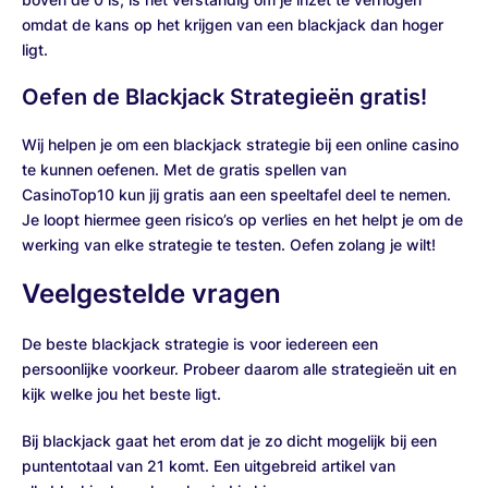
omdat de kans op het krijgen van een blackjack dan hoger
ligt.
Oefen de Blackjack Strategieën gratis!
Wij helpen je om een blackjack strategie bij een online casino
te kunnen oefenen. Met de gratis spellen van
CasinoTop10 kun jij gratis aan een speeltafel deel te nemen.
Je loopt hiermee geen risico’s op verlies en het helpt je om de
werking van elke strategie te testen. Oefen zolang je wilt!
Veelgestelde vragen
De beste blackjack strategie is voor iedereen een
persoonlijke voorkeur. Probeer daarom alle strategieën uit en
kijk welke jou het beste ligt.
Bij blackjack gaat het erom dat je zo dicht mogelijk bij een
puntentotaal van 21 komt. Een uitgebreid artikel van