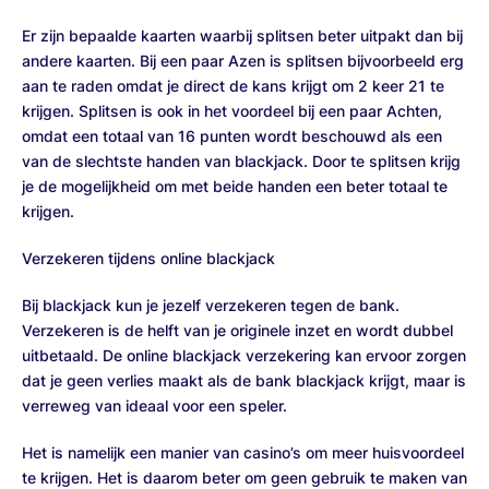
Er zijn bepaalde kaarten waarbij splitsen beter uitpakt dan bij
andere kaarten. Bij een paar Azen is splitsen bijvoorbeeld erg
aan te raden omdat je direct de kans krijgt om 2 keer 21 te
krijgen. Splitsen is ook in het voordeel bij een paar Achten,
omdat een totaal van 16 punten wordt beschouwd als een
van de slechtste handen van blackjack. Door te splitsen krijg
je de mogelijkheid om met beide handen een beter totaal te
krijgen.
Verzekeren tijdens online blackjack
Bij blackjack kun je jezelf verzekeren tegen de bank.
Verzekeren is de helft van je originele inzet en wordt dubbel
uitbetaald. De online blackjack verzekering kan ervoor zorgen
dat je geen verlies maakt als de bank blackjack krijgt, maar is
verreweg van ideaal voor een speler.
Het is namelijk een manier van casino’s om meer huisvoordeel
te krijgen. Het is daarom beter om geen gebruik te maken van