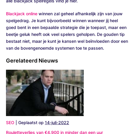
alle blackjack spelregels vind je hier.
Blackjack online
winnen zal geheel afhankelijk zijn van jouw
spelgedrag. Je kunt bijvoorbeeld winnen wanneer jij heel
goed bent in een bepaalde strategie die je toepast, maar een
beetje geluk heeft ook veel spelers geholpen. De gouden tip
bestaat niet, maar je kunt je kansen wel beïnvloeden door een
van de bovengenoemde systemen toe te passen.
Gerelateerd Nieuws
SEO
|
Geplaatst op
14-juli-2022
Rouletteverlies van €4.900 in minder dan een uur