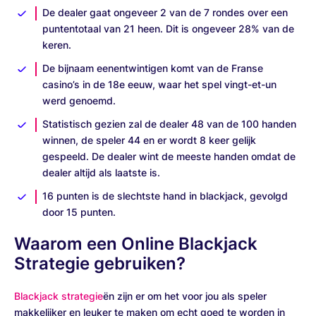
De dealer gaat ongeveer 2 van de 7 rondes over een
puntentotaal van 21 heen. Dit is ongeveer 28% van de
keren.
De bijnaam eenentwintigen komt van de Franse
casino’s in de 18e eeuw, waar het spel vingt-et-un
werd genoemd.
Statistisch gezien zal de dealer 48 van de 100 handen
winnen, de speler 44 en er wordt 8 keer gelijk
gespeeld. De dealer wint de meeste handen omdat de
dealer altijd als laatste is.
16 punten is de slechtste hand in blackjack, gevolgd
door 15 punten.
Waarom een Online Blackjack
Strategie gebruiken?
Blackjack strategie
ën zijn er om het voor jou als speler
makkelijker en leuker te maken om echt goed te worden in