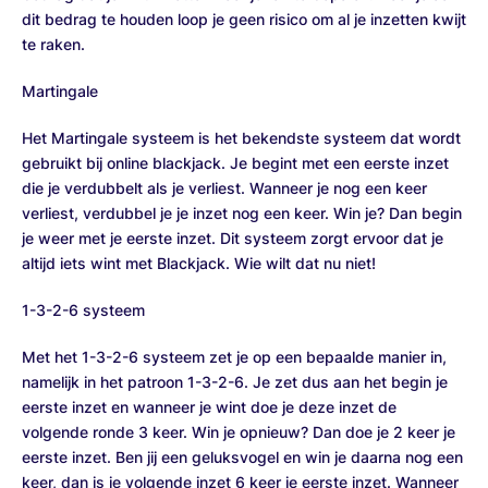
dit bedrag te houden loop je geen risico om al je inzetten kwijt
te raken.
Martingale
Het Martingale systeem is het bekendste systeem dat wordt
gebruikt bij online blackjack. Je begint met een eerste inzet
die je verdubbelt als je verliest. Wanneer je nog een keer
verliest, verdubbel je je inzet nog een keer. Win je? Dan begin
je weer met je eerste inzet. Dit systeem zorgt ervoor dat je
altijd iets wint met Blackjack. Wie wilt dat nu niet!
1-3-2-6 systeem
Met het 1-3-2-6 systeem zet je op een bepaalde manier in,
namelijk in het patroon 1-3-2-6. Je zet dus aan het begin je
eerste inzet en wanneer je wint doe je deze inzet de
volgende ronde 3 keer. Win je opnieuw? Dan doe je 2 keer je
eerste inzet. Ben jij een geluksvogel en win je daarna nog een
keer, dan is je volgende inzet 6 keer je eerste inzet. Wanneer