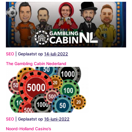
SEO
|
Geplaatst op
14-juli-2022
The Gambling Cabin Nederland
SEO
|
Geplaatst op
16-juni-2022
Noord-Holland Casino’s