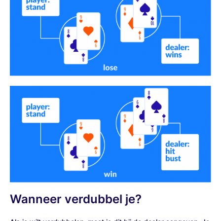
Wanneer verdubbel je?