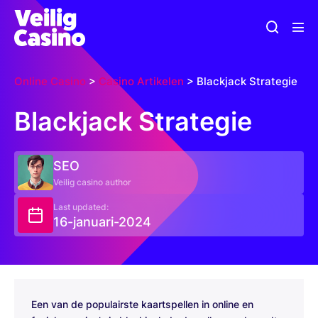
Ga
Zoeken
naar
Men
toggle
de
togg
inhoud
Online Casino
>
Casino Artikelen
>
Blackjack Strategie
Blackjack Strategie
SEO
Veilig casino author
Last updated:
16-januari-2024
Een van de populairste kaartspellen in online en