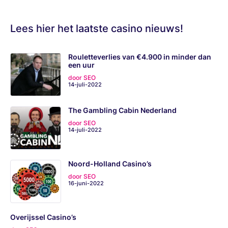
Lees hier het laatste casino nieuws!
Rouletteverlies van €4.900 in minder dan
een uur
door SEO
14-juli-2022
The Gambling Cabin Nederland
door SEO
14-juli-2022
Noord-Holland Casino’s
door SEO
16-juni-2022
Overijssel Casino’s