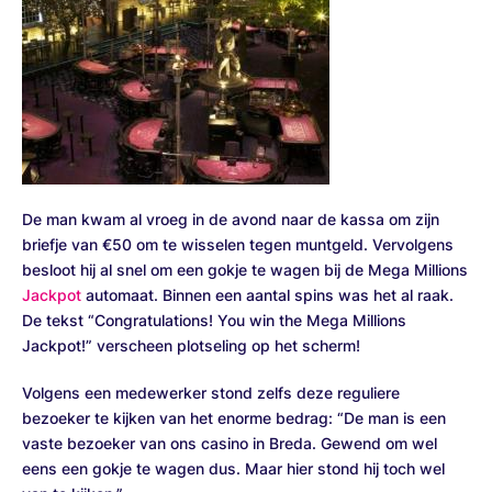
De man kwam al vroeg in de avond naar de kassa om zijn
briefje van €50 om te wisselen tegen muntgeld. Vervolgens
besloot hij al snel om een gokje te wagen bij de Mega Millions
Jackpot
automaat. Binnen een aantal spins was het al raak.
De tekst “Congratulations! You win the Mega Millions
Jackpot!” verscheen plotseling op het scherm!
Volgens een medewerker stond zelfs deze reguliere
bezoeker te kijken van het enorme bedrag:
“De man is een
vaste bezoeker van ons casino in Breda. Gewend om wel
eens een gokje te wagen dus. Maar hier stond hij toch wel