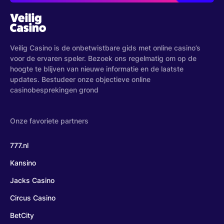
Veilig Casino is de onbetwistbare gids met online casino’s
voor de ervaren speler. Bezoek ons regelmatig om op de
hoogte te blijven van nieuwe informatie en de laatste
updates. Bestudeer onze objectieve online
casinobesprekingen grond
Onze favoriete partners
777.nl
Kansino
Jacks Casino
Circus Casino
BetCity