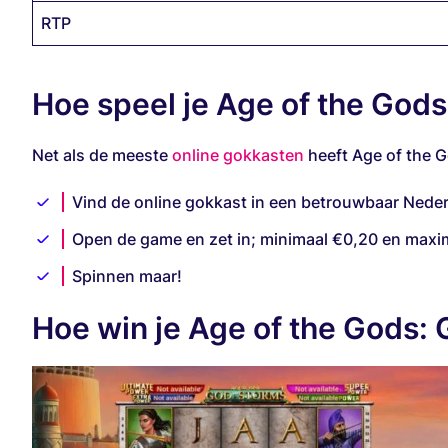
RTP
Hoe speel je Age of the Gods
Net als de meeste
online gokkasten
heeft Age of the Go
Vind de online gokkast in een betrouwbaar Neder
Open de game en zet in; minimaal €0,20 en max
Spinnen maar!
Hoe win je Age of the Gods: