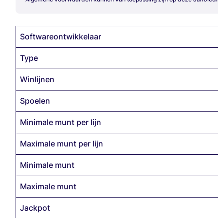
Softwareontwikkelaar
Type
Winlijnen
Spoelen
Minimale munt per lijn
Maximale munt per lijn
Minimale munt
Maximale munt
Jackpot