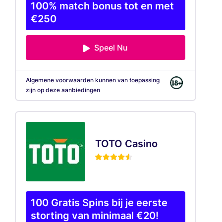
100% match bonus tot en met
€250
Speel Nu
Algemene voorwaarden kunnen van toepassing
zijn op deze aanbiedingen
TOTO Casino
100 Gratis Spins bij je eerste
storting van minimaal €20!