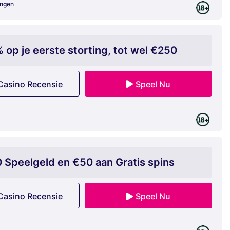
ingen
 op je eerste storting, tot wel €250
Casino Recensie
Speel Nu
 Speelgeld en €50 aan Gratis spins
Casino Recensie
Speel Nu