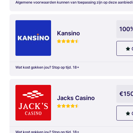
Algemene voorwaarden kunnen van toepassing zijn op deze aanbied
100%
Kansino
Wat kost gokken jou? Stop op tijd. 18+
€150
Jacks Casino
Wat kost gokken jou? Stop op tijd. 18+