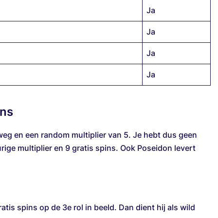
Ja
Ja
Ja
Ja
ins
weg en een random multiplier van 5. Je hebt dus geen
eurige multiplier en 9 gratis spins. Ook Poseidon levert
atis spins op de 3e rol in beeld. Dan dient hij als wild