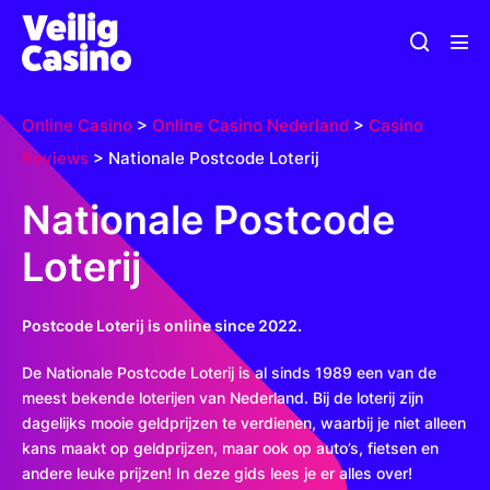
Ga
Zoeken
naar
Men
toggle
de
togg
inhoud
Online Casino
>
Online Casino Nederland
>
Casino
Reviews
>
Nationale Postcode Loterij
Nationale Postcode
Loterij
Postcode Loterij is online since 2022.
De Nationale Postcode Loterij is al sinds 1989 een van de
meest bekende loterijen van Nederland. Bij de loterij zijn
dagelijks mooie geldprijzen te verdienen, waarbij je niet alleen
kans maakt op geldprijzen, maar ook op auto’s, fietsen en
andere leuke prijzen! In deze gids lees je er alles over!