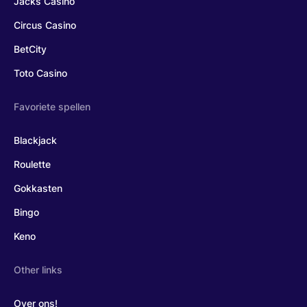
Jacks Casino
Circus Casino
BetCity
Toto Casino
Favoriete spellen
Blackjack
Roulette
Gokkasten
Bingo
Keno
Other links
Over ons!