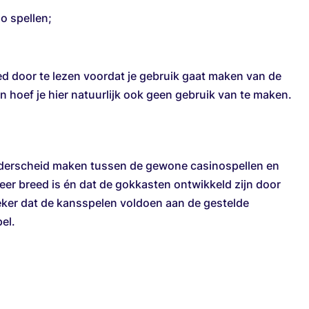
o spellen;
 door te lezen voordat je gebruik gaat maken van de
n hoef je hier natuurlijk ook geen gebruik van te maken.
derscheid maken tussen de gewone casinospellen en
eer breed is én dat de gokkasten ontwikkeld zijn door
eker dat de kansspelen voldoen aan de gestelde
pel.