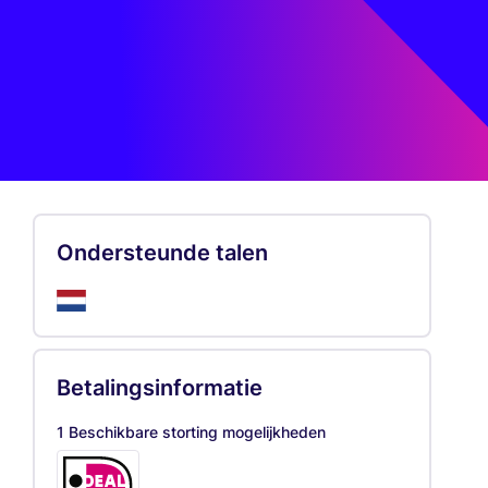
Ondersteunde talen
Betalingsinformatie
1 Beschikbare storting mogelijkheden