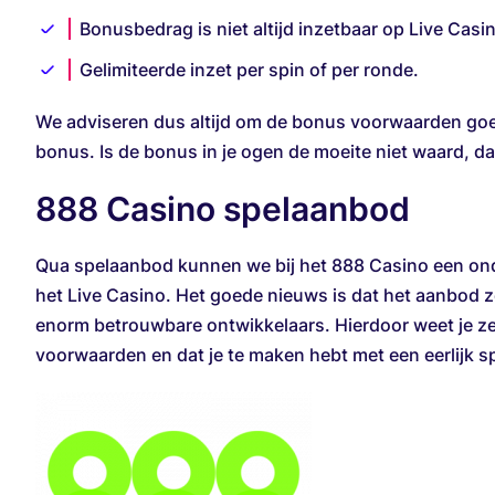
Bonusbedrag is niet altijd inzetbaar op Live Casin
Gelimiteerde inzet per spin of per ronde.
We adviseren dus altijd om de bonus voorwaarden goed
bonus. Is de bonus in je ogen de moeite niet waard, da
888 Casino spelaanbod
Qua spelaanbod kunnen we bij het 888 Casino een on
het Live Casino. Het goede nieuws is dat het aanbod z
enorm betrouwbare ontwikkelaars. Hierdoor weet je z
voorwaarden en dat je te maken hebt met een eerlijk s