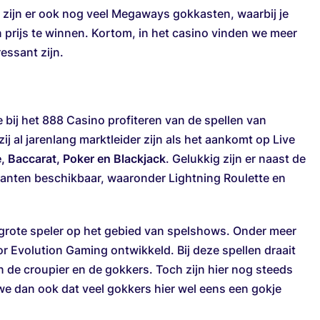
an zijn er ook nog veel Megaways gokkasten, waarbij je
prijs te winnen. Kortom, in het casino vinden we meer
ressant zijn.
e bij het 888 Casino profiteren van de spellen van
ij al jarenlang marktleider zijn als het aankomt op Live
, Baccarat, Poker en Blackjack
. Gelukkig zijn er naast de
ianten beschikbaar, waaronder Lightning Roulette en
grote speler op het gebied van spelshows. Onder meer
r Evolution Gaming ontwikkeld. Bij deze spellen draait
n de croupier en de gokkers. Toch zijn hier nog steeds
we dan ook dat veel gokkers hier wel eens een gokje