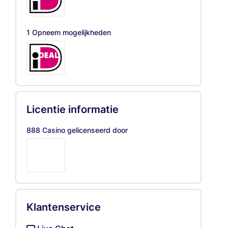
1 Opneem mogelijkheden
Licentie informatie
888 Casino gelicenseerd door
Klantenservice