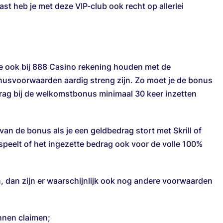
t heb je met deze VIP-club ook recht op allerlei
 je ook bij 888 Casino rekening houden met de
usvoorwaarden aardig streng zijn. Zo moet je de bonus
ag bij de welkomstbonus minimaal 30 keer inzetten
n de bonus als je een geldbedrag stort met Skrill of
e speelt of het ingezette bedrag ook voor de volle 100%
n, dan zijn er waarschijnlijk ook nog andere voorwaarden
nnen claimen;