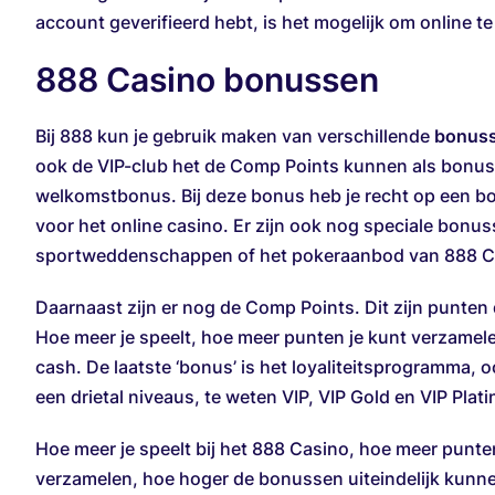
account geverifieerd hebt, is het mogelijk om online t
888 Casino bonussen
Bij 888 kun je gebruik maken van verschillende
bonus
ook de VIP-club het de Comp Points kunnen als bonus
welkomstbonus. Bij deze bonus heb je recht op een b
voor het online casino. Er zijn ook nog speciale bonus
sportweddenschappen of het pokeraanbod van 888 C
Daarnaast zijn er nog de Comp Points. Dit zijn punten 
Hoe meer je speelt, hoe meer punten je kunt verzamel
cash. De laatste ‘bonus’ is het loyaliteitsprogramma, 
een drietal niveaus, te weten VIP, VIP Gold en VIP Plat
Hoe meer je speelt bij het 888 Casino, hoe meer punte
verzamelen, hoe hoger de bonussen uiteindelijk kunn